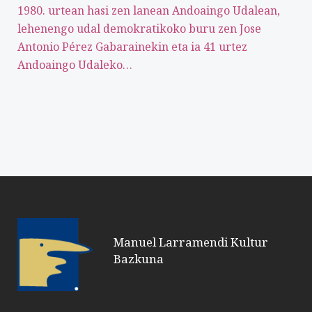
1980. urtean hasi zen lanean Andoaingo Udalean,
lehenengo udal demokratikoko buru zen Jose
Antonio Pérez Gabarainekin eta ia 41 urtez
Andoaingo Udaleko…
Manuel Larramendi Kultur
Bazkuna