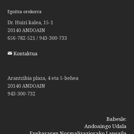
Egoitza orokorra
Dr. Huizi kalea, 15-1
20140 ANDOAIN
656-782-521 / 943-300-733
Kontaktua
Arantzibia plaza, 4 eta 5-behea
20140 ANDOAIN
943-300-732
Babesle:
Andoaingo Udala
Euskararen Normalizaziorako Lansaila