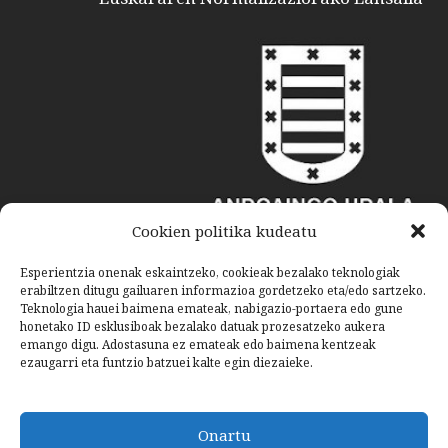
Cookien politika kudeatu
Esperientzia onenak eskaintzeko, cookieak bezalako teknologiak
erabiltzen ditugu gailuaren informazioa gordetzeko eta/edo sartzeko.
Teknologia hauei baimena emateak, nabigazio-portaera edo gune
honetako ID esklusiboak bezalako datuak prozesatzeko aukera
emango digu. Adostasuna ez emateak edo baimena kentzeak
ezaugarri eta funtzio batzuei kalte egin diezaieke.
Onartu