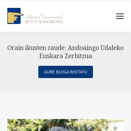
Orain ikusten zaude: Andoaingo Udaleko
Euskara Zerbitzua
GURE BLOGA BISITATU