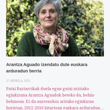
Arantza Aguado izendatu dute euskara
arduradun berria
27 APIRILA, 2021
Patxi Baztarrikak duela egun gutxi utzitako
eginkizuna Arantza Aguadok beteko du, behin-
behinean. Ez da aurrenekoz arituko eginkizun
horietan, 2012-2016 bitartean euskara arduradun…