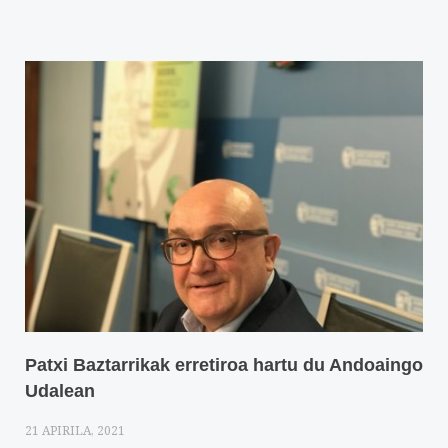
Patxi Baztarrikak erretiroa hartu du Andoaingo
Udalean
21 APIRILA, 2021