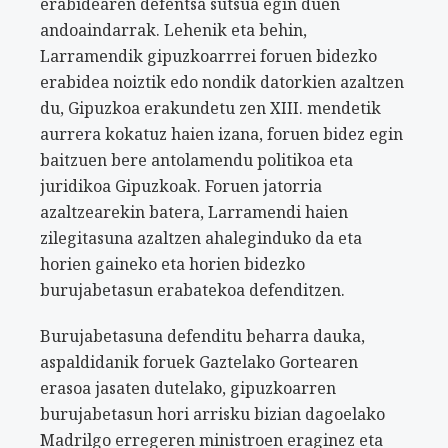
erabidearen defentsa sutsua egin duen
andoaindarrak. Lehenik eta behin,
Larramendik gipuzkoarrrei foruen bidezko
erabidea noiztik edo nondik datorkien azaltzen
du, Gipuzkoa erakundetu zen XIII. mendetik
aurrera kokatuz haien izana, foruen bidez egin
baitzuen bere antolamendu politikoa eta
juridikoa Gipuzkoak. Foruen jatorria
azaltzearekin batera, Larramendi haien
zilegitasuna azaltzen ahaleginduko da eta
horien gaineko eta horien bidezko
burujabetasun erabatekoa defenditzen.
Burujabetasuna defenditu beharra dauka,
aspaldidanik foruek Gaztelako Gortearen
erasoa jasaten dutelako, gipuzkoarren
burujabetasun hori arrisku bizian dagoelako
Madrilgo erregeren ministroen eraginez eta