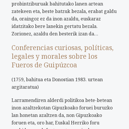
probintziburuak bahitutako lanen artean
zatekeen eta, beste batzuk bezala, erabat galdu
da, oraingoz ez da inon azaldu, euskaraz
idatzitako bere lanekin gertatu bezala.
Zorionez, azaldu den besterik izan da…
Conferencias curiosas, políticas,
legales y morales sobre los
Fueros de Guipúzcoa
(1759, bahitua eta Donostian 1983. urtean
argitaratua)
Larramendiren alderdi politikoa bete-betean
inon azaltzekotan Gipuzkoako foruei buruzko
lan honetan azaltzen da, non Gipuzkoako
foruen eta, oro har, Euskal Herriko foru