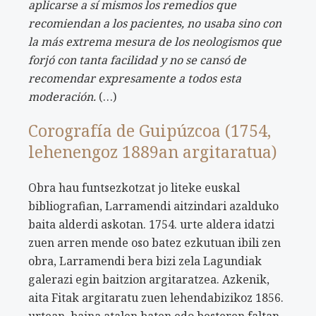
aplicarse a sí mismos los remedios que
recomiendan a los pacientes, no usaba sino con
la más extrema mesura de los neologismos que
forjó con tanta facilidad y no se cansó de
recomendar expresamente a todos esta
moderación.
(…)
Corografía de Guipúzcoa (1754,
lehenengoz 1889an argitaratua)
Obra hau funtsezkotzat jo liteke euskal
bibliografian, Larramendi aitzindari azalduko
baita alderdi askotan. 1754. urte aldera idatzi
zuen arren mende oso batez ezkutuan ibili zen
obra, Larramendi bera bizi zela Lagundiak
galerazi egin baitzion argitaratzea. Azkenik,
aita Fitak argitaratu zuen lehendabizikoz 1856.