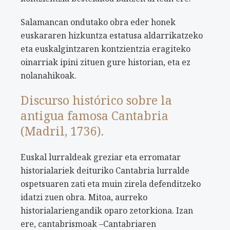
Salamancan ondutako obra eder honek
euskararen hizkuntza estatusa aldarrikatzeko
eta euskalgintzaren kontzientzia eragiteko
oinarriak ipini zituen gure historian, eta ez
nolanahikoak.
Discurso histórico sobre la
antigua famosa Cantabria
(Madril, 1736).
Euskal lurraldeak greziar eta erromatar
historialariek deituriko Cantabria lurralde
ospetsuaren zati eta muin zirela defenditzeko
idatzi zuen obra. Mitoa, aurreko
historialariengandik oparo zetorkiona. Izan
ere, cantabrismoak –Cantabriaren