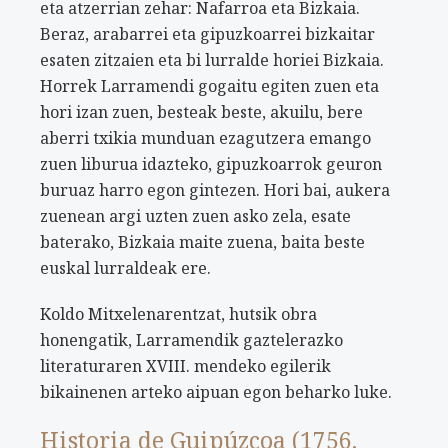
eta atzerrian zehar: Nafarroa eta Bizkaia.
Beraz, arabarrei eta gipuzkoarrei bizkaitar
esaten zitzaien eta bi lurralde horiei Bizkaia.
Horrek Larramendi gogaitu egiten zuen eta
hori izan zuen, besteak beste, akuilu, bere
aberri txikia munduan ezagutzera emango
zuen liburua idazteko, gipuzkoarrok geuron
buruaz harro egon gintezen. Hori bai, aukera
zuenean argi uzten zuen asko zela, esate
baterako, Bizkaia maite zuena, baita beste
euskal lurraldeak ere.
Koldo Mitxelenarentzat, hutsik obra
honengatik, Larramendik gaztelerazko
literaturaren XVIII. mendeko egilerik
bikainenen arteko aipuan egon beharko luke.
Historia de Guipúzcoa (1756,