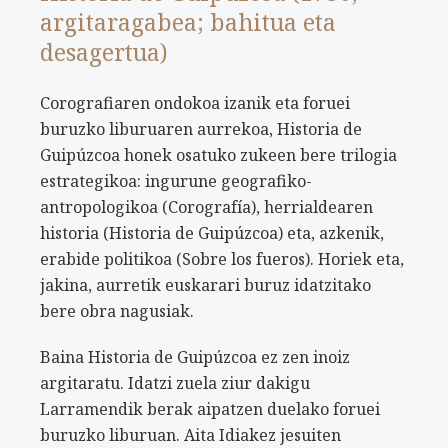
argitaragabea; bahitua eta
desagertua)
Corografiaren ondokoa izanik eta foruei
buruzko liburuaren aurrekoa, Historia de
Guipúzcoa honek osatuko zukeen bere trilogia
estrategikoa: ingurune geografiko-
antropologikoa (Corografía), herrialdearen
historia (Historia de Guipúzcoa) eta, azkenik,
erabide politikoa (Sobre los fueros). Horiek eta,
jakina, aurretik euskarari buruz idatzitako
bere obra nagusiak.
Baina Historia de Guipúzcoa ez zen inoiz
argitaratu. Idatzi zuela ziur dakigu
Larramendik berak aipatzen duelako foruei
buruzko liburuan. Aita Idiakez jesuiten