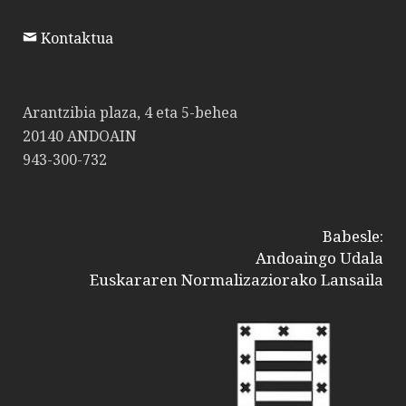
Kontaktua
Arantzibia plaza, 4 eta 5-behea
20140 ANDOAIN
943-300-732
Babesle:
Andoaingo Udala
Euskararen Normalizaziorako Lansaila