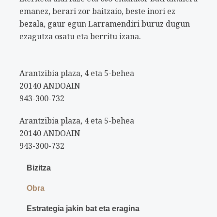
emanez, berari zor baitzaio, beste inori ez
bezala, gaur egun Larramendiri buruz dugun
ezagutza osatu eta berritu izana.
Arantzibia plaza, 4 eta 5-behea
20140 ANDOAIN
943-300-732
Arantzibia plaza, 4 eta 5-behea
20140 ANDOAIN
943-300-732
Bizitza
Obra
Estrategia jakin bat eta eragina