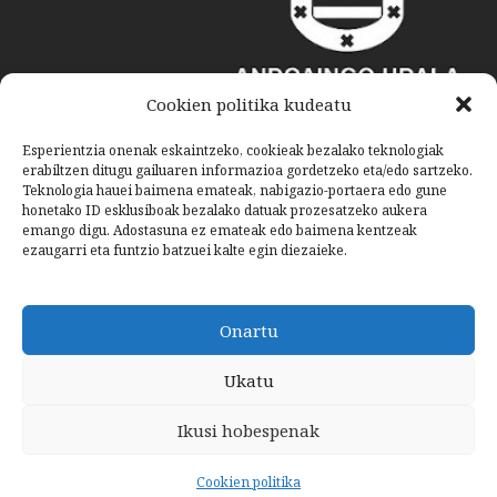
Cookien politika kudeatu
Esperientzia onenak eskaintzeko, cookieak bezalako teknologiak
erabiltzen ditugu gailuaren informazioa gordetzeko eta/edo sartzeko.
Teknologia hauei baimena emateak, nabigazio-portaera edo gune
honetako ID esklusiboak bezalako datuak prozesatzeko aukera
emango digu. Adostasuna ez emateak edo baimena kentzeak
ezaugarri eta funtzio batzuei kalte egin diezaieke.
Onartu
Ukatu
Ikusi hobespenak
Cookien politika