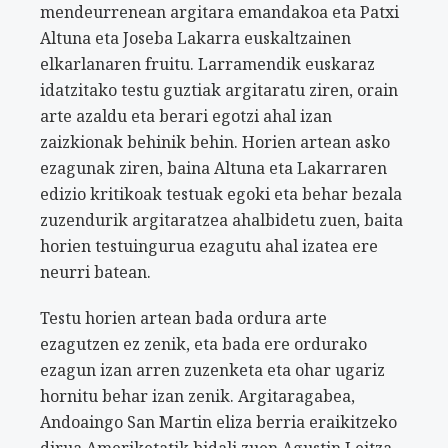
mendeurrenean argitara emandakoa eta Patxi
Altuna eta Joseba Lakarra euskaltzainen
elkarlanaren fruitu. Larramendik euskaraz
idatzitako testu guztiak argitaratu ziren, orain
arte azaldu eta berari egotzi ahal izan
zaizkionak behinik behin. Horien artean asko
ezagunak ziren, baina Altuna eta Lakarraren
edizio kritikoak testuak egoki eta behar bezala
zuzendurik argitaratzea ahalbidetu zuen, baita
horien testuingurua ezagutu ahal izatea ere
neurri batean.
Testu horien artean bada ordura arte
ezagutzen ez zenik, eta bada ere ordurako
ezagun izan arren zuzenketa eta ohar ugariz
hornitu behar izan zenik. Argitaragabea,
Andoaingo San Martin eliza berria eraikitzeko