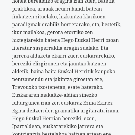
honek berealdiko eragina izan zuen, batetik
praktikoa, arauak neurri handi batean
finkatzen zituelako, hizkuntza klasikoen
paradigmak erabiliz horretarako, eta, bestetik,
ikur mailakoa, gerora etorriko zen
hiztegiarekin batera Hego Euskal Herri osoan
literatur susperraldia eragin zuelako. Eta
jarrera aldaketa ekarri zuen euskararekiko,
bereziki elizgizonen eta jauntxo batzuen
aldetik, baina baita Euskal Herritik kanpoko
pentsamendu eta jakintza giroetan ere,
Trevouxko txostenetan, esate baterako.
Euskararen makaltze-aldian zinezko
bihurgunea izan zen euskaraz Ezina Ekinez
Egina deitzen den gramatika argitaratu izana,
Hego Euskal Herrian bereziki, ezen,
Iparraldean, euskararekiko jarrera eta
kontzientzia bestelakoa baitzen artean ere.