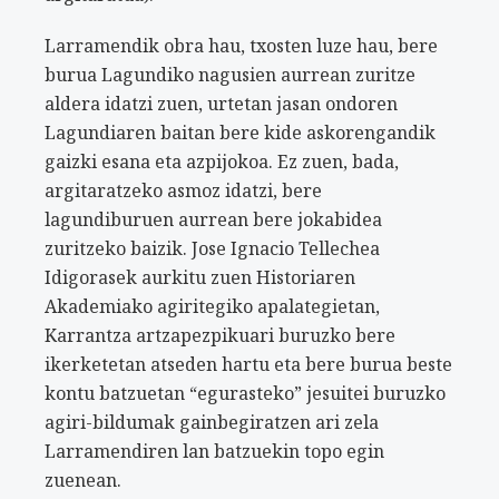
Larramendik obra hau, txosten luze hau, bere
burua Lagundiko nagusien aurrean zuritze
aldera idatzi zuen, urtetan jasan ondoren
Lagundiaren baitan bere kide askorengandik
gaizki esana eta azpijokoa. Ez zuen, bada,
argitaratzeko asmoz idatzi, bere
lagundiburuen aurrean bere jokabidea
zuritzeko baizik. Jose Ignacio Tellechea
Idigorasek aurkitu zuen Historiaren
Akademiako agiritegiko apalategietan,
Karrantza artzapezpikuari buruzko bere
ikerketetan atseden hartu eta bere burua beste
kontu batzuetan “egurasteko” jesuitei buruzko
agiri-bildumak gainbegiratzen ari zela
Larramendiren lan batzuekin topo egin
zuenean.