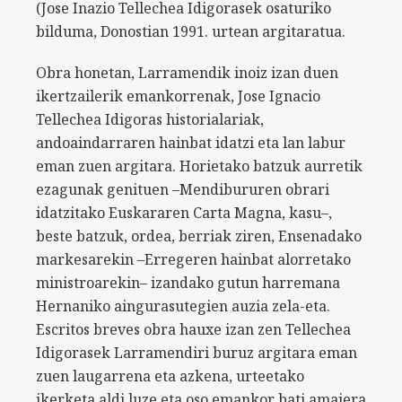
(Jose Inazio Tellechea Idigorasek osaturiko
bilduma, Donostian 1991. urtean argitaratua.
Obra honetan, Larramendik inoiz izan duen
ikertzailerik emankorrenak, Jose Ignacio
Tellechea Idigoras historialariak,
andoaindarraren hainbat idatzi eta lan labur
eman zuen argitara. Horietako batzuk aurretik
ezagunak genituen –Mendibururen obrari
idatzitako Euskararen Carta Magna, kasu–,
beste batzuk, ordea, berriak ziren, Ensenadako
markesarekin –Erregeren hainbat alorretako
ministroarekin– izandako gutun harremana
Hernaniko aingurasutegien auzia zela-eta.
Escritos breves obra hauxe izan zen Tellechea
Idigorasek Larramendiri buruz argitara eman
zuen laugarrena eta azkena, urteetako
ikerketa aldi luze eta oso emankor bati amaiera