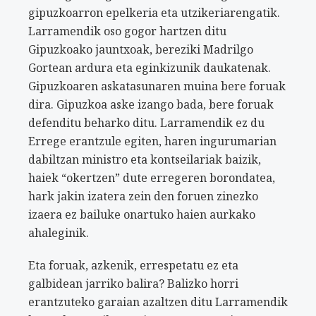
gipuzkoarron epelkeria eta utzikeriarengatik.
Larramendik oso gogor hartzen ditu
Gipuzkoako jauntxoak, bereziki Madrilgo
Gortean ardura eta eginkizunik daukatenak.
Gipuzkoaren askatasunaren muina bere foruak
dira. Gipuzkoa aske izango bada, bere foruak
defenditu beharko ditu. Larramendik ez du
Errege erantzule egiten, haren ingurumarian
dabiltzan ministro eta kontseilariak baizik,
haiek “okertzen” dute erregeren borondatea,
hark jakin izatera zein den foruen zinezko
izaera ez bailuke onartuko haien aurkako
ahaleginik.
Eta foruak, azkenik, errespetatu ez eta
galbidean jarriko balira? Balizko horri
erantzuteko garaian azaltzen ditu Larramendik