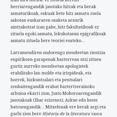
herriarengandik jasotako hitzak eta berak
asmaturikoak, eskuak bete hitz asmatu zuela
askotan euskararen osaketa araurik
aintzakotzat izan gabe, hitz fakultatiboak ez
zituela egoki asmatu, lekukotasun epigrafikoak
asmatu zituela bere teoriei eusteko…
Larramendiren ondorengo mendeetan zientzia
enpirikoen garapenak bazterrean utzi zituen
guztiz aurreko mendeetan apologistek
erabilitako lan-molde eta irizpideak, eta
horrek, hizkuntzalari eta pentsalari
zenbaitengandik erabat baztertzerainoko
arbuioa ekarri zion, Justo Mokoroarengandik
jasotakoak (Ibar ezizenez), Azkue edo beste
batzuengandik… Mitxelenak ere berak argi eta
garbi zion bere
Historia de la literatura vasca