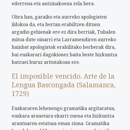
ederrena eta antzinakoena zela bera.
Obra hau, garaiko eta aurreko apologisten
ildokoa da, eta bertan erabiltzen dituen
argudio gehienak ere ez dira berriak, Tubalen
mitoa dute oinarri eta Larramendiren aurreko
hainbat apologistak erabilitako berberak dira,
bai euskarari dagokionez baita beste hizkuntza
batzuei buruz aritutakoan ere.
El imposible vencido. Arte de la
Lengua Bascongada (Salamanca,
1729)
Euskararen lehenengo gramatika argitaratua,
euskara arauetara ekarri zuena eta hizkuntza
arautuaren estatusa eman ziona. Gramatika