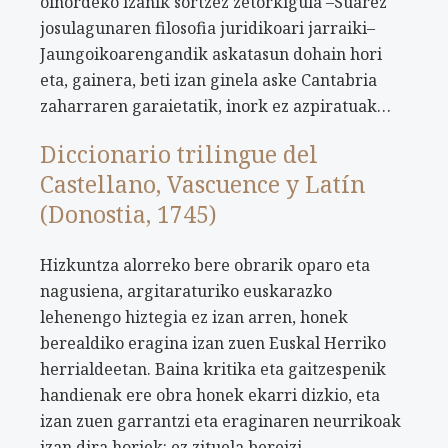
oinordeko izanik sortzez zetorkigula –Suarez
josulagunaren filosofia juridikoari jarraiki–
Jaungoikoarengandik askatasun dohain hori
eta, gainera, beti izan ginela aske Cantabria
zaharraren garaietatik, inork ez azpiratuak…
Diccionario trilingue del
Castellano, Vascuence y Latín
(Donostia, 1745)
Hizkuntza alorreko bere obrarik oparo eta
nagusiena, argitaraturiko euskarazko
lehenengo hiztegia ez izan arren, honek
berealdiko eragina izan zuen Euskal Herriko
herrialdeetan. Baina kritika eta gaitzespenik
handienak ere obra honek ekarri dizkio, eta
izan zuen garrantzi eta eraginaren neurrikoak
izan dira horiek: ez zituela bereizi