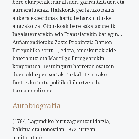
bere ekarpenik mamitsuen, garrantzitsuen eta
aurreratuenak. Halakorik gertatuko balitz
aukera ezberdinak hartu beharko lituzke
aintzakotzat Gipuzkoak bere askatasunetik:
Ingalaterrarekin edo Frantziarekin bat egin…
Auñamendietako Zazpi Probintzia Batuen
Errepubika sortu…, edota, ameskeriak alde
batera utzi eta Madrilgo Erregearekin
konpontzea. Testuinguru horretan osatzen
duen oldozpen sortak Euskal Herrirako
funtsezko testu politiko bihurtzen du
Larramendirena.
Autobiografía
(1764, Lagundiko buruzagientzat idatzia,
bahitua eta Donostian 1972. urtean
argitaratua).