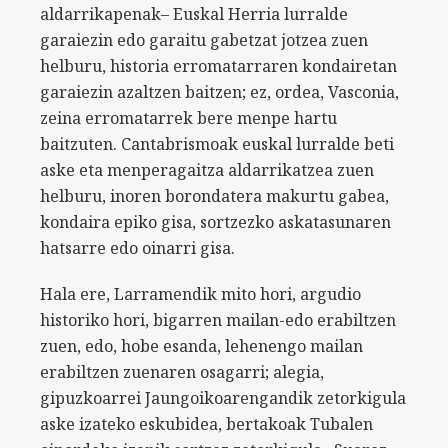
aldarrikapenak– Euskal Herria lurralde
garaiezin edo garaitu gabetzat jotzea zuen
helburu, historia erromatarraren kondairetan
garaiezin azaltzen baitzen; ez, ordea, Vasconia,
zeina erromatarrek bere menpe hartu
baitzuten. Cantabrismoak euskal lurralde beti
aske eta menperagaitza aldarrikatzea zuen
helburu, inoren borondatera makurtu gabea,
kondaira epiko gisa, sortzezko askatasunaren
hatsarre edo oinarri gisa.
Hala ere, Larramendik mito hori, argudio
historiko hori, bigarren mailan-edo erabiltzen
zuen, edo, hobe esanda, lehenengo mailan
erabiltzen zuenaren osagarri; alegia,
gipuzkoarrei Jaungoikoarengandik zetorkigula
aske izateko eskubidea, bertakoak Tubalen