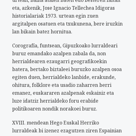
urtean, baina atalen baten edo besteren faltan
eta, azkenik, Jose Ignacio Tellechea Idigoras
historialariak 1973. urtean egin zuen
argitalpen osatuen eta txukunena, bere iruzkin
lan bikain batez hornitua.
Corografía, funtsean, Gipuzkoako lurraldeari
buruz emandako azalpen zabala da, non
herrialdearen ezaugarri geografikoekin
batera, bertako biztaleei buruzko azalpen osoa
egiten duen, herrialdeko lanbide, erakunde,
ohitura, folklore eta usadio zaharren berri
emanez, euskararen azalpenak eskainiz eta
luze idatziz herrialdeko foru erabide
politikoaren nondik norakoei buruz.
XVIII. mendean Hego Euskal Herriko
lurraldeak bi izenez ezagutzen ziren Espainian