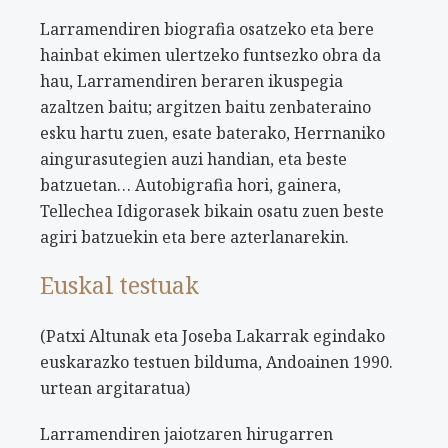
Larramendiren biografia osatzeko eta bere
hainbat ekimen ulertzeko funtsezko obra da
hau, Larramendiren beraren ikuspegia
azaltzen baitu; argitzen baitu zenbateraino
esku hartu zuen, esate baterako, Herrnaniko
aingurasutegien auzi handian, eta beste
batzuetan… Autobigrafia hori, gainera,
Tellechea Idigorasek bikain osatu zuen beste
agiri batzuekin eta bere azterlanarekin.
Euskal testuak
(Patxi Altunak eta Joseba Lakarrak egindako
euskarazko testuen bilduma, Andoainen 1990.
urtean argitaratua)
Larramendiren jaiotzaren hirugarren