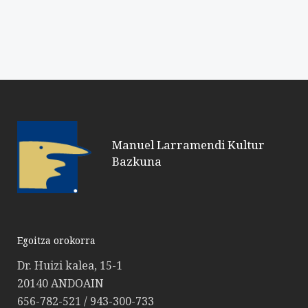
Manuel Larramendi Kultur
Bazkuna
Egoitza orokorra
Dr. Huizi kalea, 15-1
20140 ANDOAIN
656-782-521 / 943-300-733