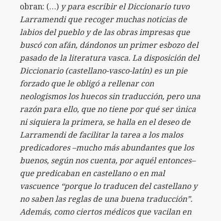
obran: (…)
y para escribir el Diccionario tuvo
Larramendi que recoger muchas noticias de
labios del pueblo y de las obras impresas que
buscó con afán, dándonos un primer esbozo del
pasado de la literatura vasca. La disposición del
Diccionario (castellano-vasco-latín) es un pie
forzado que le obligó a rellenar con
neologismos los huecos sin traducción, pero una
razón para ello, que no tiene por qué ser única
ni siquiera la primera, se halla en el deseo de
Larramendi de facilitar la tarea a los malos
predicadores –mucho más abundantes que los
buenos, según nos cuenta, por aquél entonces–
que predicaban en castellano o en mal
vascuence “porque lo traducen del castellano y
no saben las reglas de una buena traducción”.
Además, como ciertos médicos que vacilan en