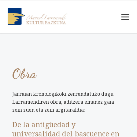
Obra
Jarraian kronologikoki zerrendatuko dugu
Larramendiren obra, aditzera emanez gaia
zein zuen eta zein argitaraldia:
De la antigüedad y
universalidad del bascuence en