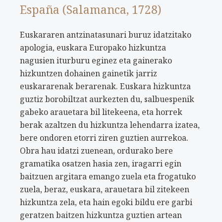
España (Salamanca, 1728)
Euskararen antzinatasunari buruz idatzitako
apologia, euskara Europako hizkuntza
nagusien iturburu eginez eta gainerako
hizkuntzen dohainen gainetik jarriz
euskararenak berarenak. Euskara hizkuntza
guztiz borobiltzat aurkezten du, salbuespenik
gabeko arauetara bil litekeena, eta horrek
berak azaltzen du hizkuntza lehendarra izatea,
bere ondoren etorri ziren guztien aurrekoa.
Obra hau idatzi zuenean, ordurako bere
gramatika osatzen hasia zen, iragarri egin
baitzuen argitara emango zuela eta frogatuko
zuela, beraz, euskara, arauetara bil zitekeen
hizkuntza zela, eta hain egoki bildu ere garbi
geratzen baitzen hizkuntza guztien artean