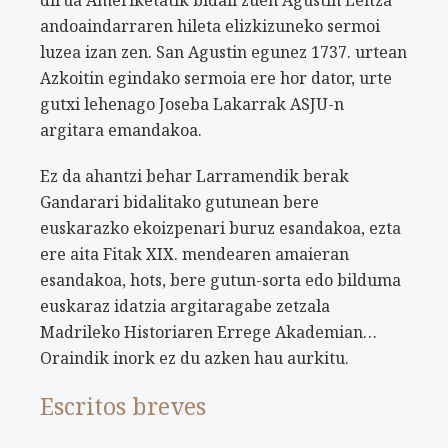
dirua Ameriketatik bidali zuen Agustin Leitza
andoaindarraren hileta elizkizuneko sermoi
luzea izan zen. San Agustin egunez 1737. urtean
Azkoitin egindako sermoia ere hor dator, urte
gutxi lehenago Joseba Lakarrak ASJU-n
argitara emandakoa.
Ez da ahantzi behar Larramendik berak
Gandarari bidalitako gutunean bere
euskarazko ekoizpenari buruz esandakoa, ezta
ere aita Fitak XIX. mendearen amaieran
esandakoa, hots, bere gutun-sorta edo bilduma
euskaraz idatzia argitaragabe zetzala
Madrileko Historiaren Errege Akademian…
Oraindik inork ez du azken hau aurkitu.
Escritos breves