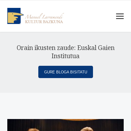
Orain ikusten zaude: Euskal Gaien
Institutua
GURE BLOGA BISITATU