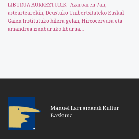
LIBURUA AURKEZTURIK Azaroaren 7an,
asteartearekin, Deustuko Unibertsitateko Euskal
Gaien Institutuko bilera gelan, Hircocervusa eta
amandrea izenburuko liburua…
Manuel Larramendi Kultur
Bazkuna