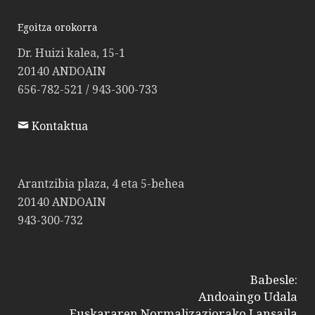
Egoitza orokorra
Dr. Huizi kalea, 15-1
20140 ANDOAIN
656-782-521 / 943-300-733
Kontaktua
Arantzibia plaza, 4 eta 5-behea
20140 ANDOAIN
943-300-732
Babesle:
Andoaingo Udala
Euskararen Normalizaziorako Lansaila