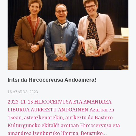
Iritsi da Hircocervusa Andoainera!
16 AZAROA, 2023
2023-11-15 HIRCOCERVUSA ETA AMANDREA
LIBURUA AURKEZTU ANDOAINEN Azaroaren
15ean, asteazkenarekin, aurkeztu da Bastero
Kulturguneko ekitaldi aretoan Hircocervusa eta
amandrea izenburuko liburua, Deustuko…