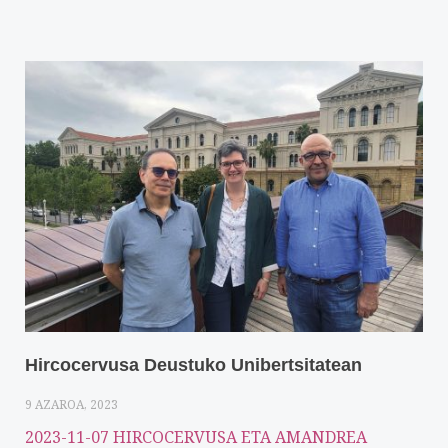
Hircocervusa Deustuko Unibertsitatean
9 AZAROA, 2023
2023-11-07 HIRCOCERVUSA ETA AMANDREA