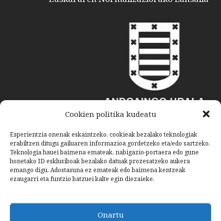
Cookien politika kudeatu
Esperientzia onenak eskaintzeko, cookieak bezalako teknologiak
erabiltzen ditugu gailuaren informazioa gordetzeko eta/edo sartzeko.
Teknologia hauei baimena emateak, nabigazio-portaera edo gune
honetako ID esklusiboak bezalako datuak prozesatzeko aukera
emango digu. Adostasuna ez emateak edo baimena kentzeak
ezaugarri eta funtzio batzuei kalte egin diezaieke.
Onartu