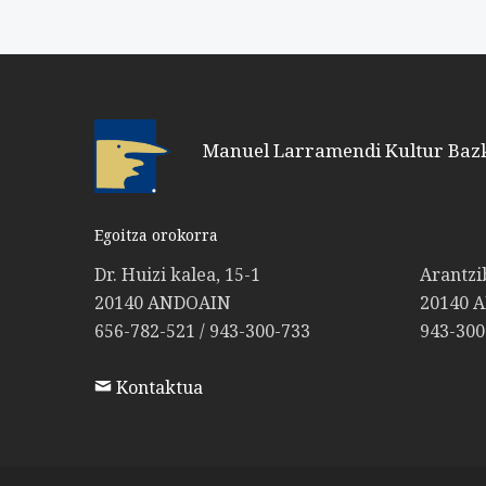
Manuel Larramendi Kultur Baz
Egoitza orokorra
Dr. Huizi kalea, 15-1
Arantzi
20140 ANDOAIN
20140 
656-782-521 / 943-300-733
943-300
Kontaktua