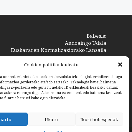
Babesle:
Andoaingo Udala
Euskararen Normalizaziorako Lansaila
Cookien politika kudeatu
a onenak eskaintzeko, cookieak bezalako teknologiak erabiltzen ditugu
nformazioa gordetzeko eta/edo sartzeko. Teknologia hauei baimena
bigazio-portaera edo gune honetako ID esklusiboak bezalako datuak
ko aukera emango digu. Adostasuna ez emateak edo baimena kentzeak
ta funtzio batzuei kalte egin diezaieke.
nartu
Ukatu
Ikusi hobespenak