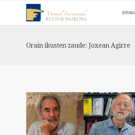
ERAK
Orain ikusten zaude: Joxean Agirre