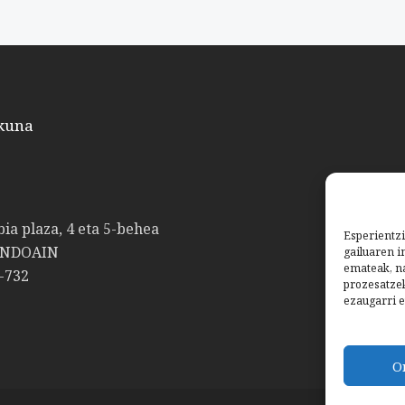
kuna
bia plaza, 4 eta 5-behea
Esperientzi
ANDOAIN
gailuaren i
emateak, na
-732
prozesatze
ezaugarri e
O