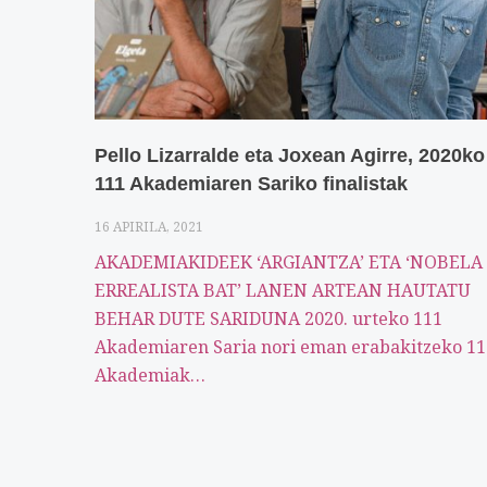
Pello Lizarralde eta Joxean Agirre, 2020ko
111 Akademiaren Sariko finalistak
16 APIRILA, 2021
AKADEMIAKIDEEK ‘ARGIANTZA’ ETA ‘NOBELA
ERREALISTA BAT’ LANEN ARTEAN HAUTATU
BEHAR DUTE SARIDUNA 2020. urteko 111
Akademiaren Saria nori eman erabakitzeko 11
Akademiak…