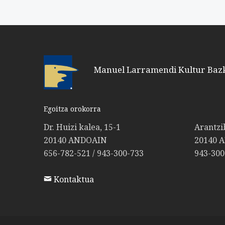
Manuel Larramendi Kultur Baz
Egoitza orokorra
Dr. Huizi kalea, 15-1
Arantzi
20140 ANDOAIN
20140 
656-782-521 / 943-300-733
943-300
Kontaktua