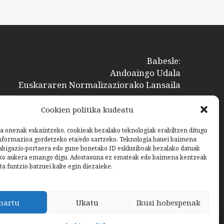
Babesle:
Andoaingo Udala
Euskararen Normalizaziorako Lansaila
Cookien politika kudeatu
a onenak eskaintzeko, cookieak bezalako teknologiak erabiltzen ditugu
nformazioa gordetzeko eta/edo sartzeko. Teknologia hauei baimena
bigazio-portaera edo gune honetako ID esklusiboak bezalako datuak
ko aukera emango digu. Adostasuna ez emateak edo baimena kentzeak
ta funtzio batzuei kalte egin diezaieke.
nartu
Ukatu
Ikusi hobespenak