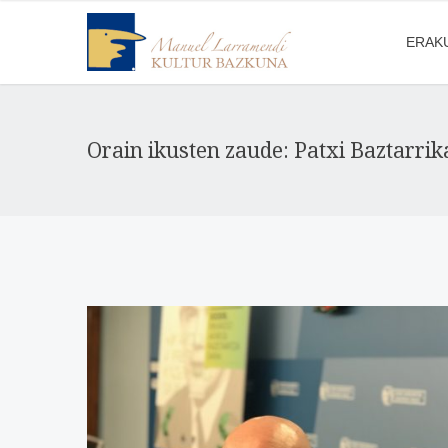
ERAK
Orain ikusten zaude: Patxi Baztarrik