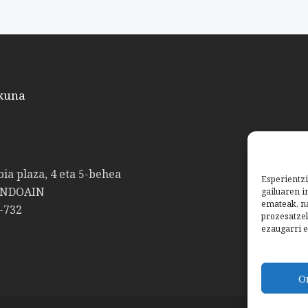
kuna
bia plaza, 4 eta 5-behea
Esperientzi
ANDOAIN
gailuaren i
emateak, na
-732
prozesatze
ezaugarri e
O