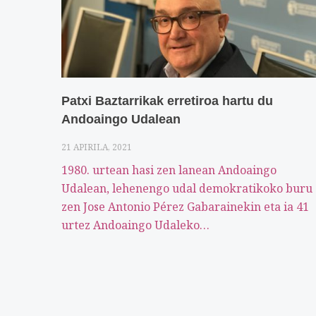
Patxi Baztarrikak erretiroa hartu du
Andoaingo Udalean
21 APIRILA, 2021
1980. urtean hasi zen lanean Andoaingo
Udalean, lehenengo udal demokratikoko buru
zen Jose Antonio Pérez Gabarainekin eta ia 41
urtez Andoaingo Udaleko…