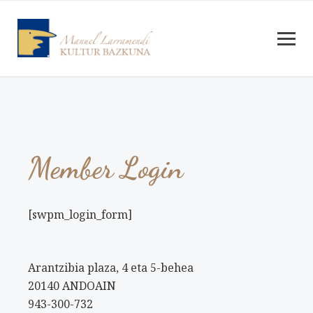
Member Login
[swpm_login_form]
Arantzibia plaza, 4 eta 5-behea
20140 ANDOAIN
943-300-732