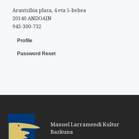
Arantzibia plaza, 4 eta 5-behea
20140 ANDOAIN
943-300-732
Profile
Password Reset
Manuel Larramendi Kultur
Bazkuna