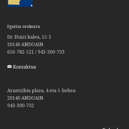
Egoitza orokorra
Dr. Huizi kalea, 15-1
20140 ANDOAIN
656-782-521 / 943-300-733
Kontaktua
Arantzibia plaza, 4 eta 5-behea
20140 ANDOAIN
943-300-732