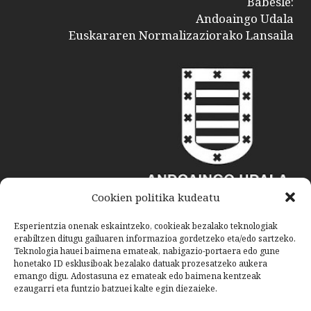
Babesle:
Andoaingo Udala
Euskararen Normalizaziorako Lansaila
Cookien politika kudeatu
Esperientzia onenak eskaintzeko, cookieak bezalako teknologiak
erabiltzen ditugu gailuaren informazioa gordetzeko eta/edo sartzeko.
Teknologia hauei baimena emateak, nabigazio-portaera edo gune
honetako ID esklusiboak bezalako datuak prozesatzeko aukera
emango digu. Adostasuna ez emateak edo baimena kentzeak
ezaugarri eta funtzio batzuei kalte egin diezaieke.