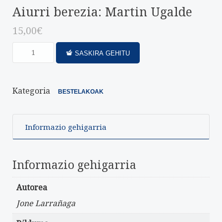
Aiurri berezia: Martin Ugalde
15,00
€
SASKIRA GEHITU
Kategoria
BESTELAKOAK
Informazio gehigarria
Informazio gehigarria
Autorea
Jone Larrañaga