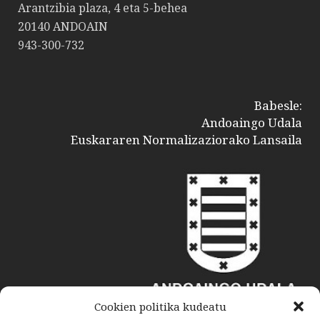
Arantzibia plaza, 4 eta 5-behea
20140 ANDOAIN
943-300-732
Babesle:
Andoaingo Udala
Euskararen Normalizaziorako Lansaila
Cookien politika kudeatu