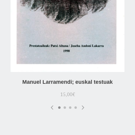
Manuel Larramendi; euskal testuak
15,00
€