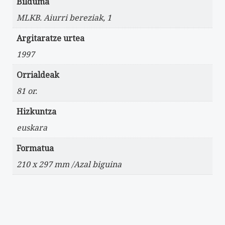
Bilduma
MLKB. Aiurri bereziak, 1
Argitaratze urtea
1997
Orrialdeak
81 or.
Hizkuntza
euskara
Formatua
210 x 297 mm /Azal biguina