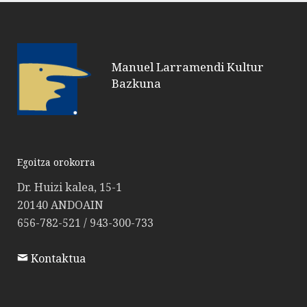
Manuel Larramendi Kultur
Bazkuna
Egoitza orokorra
Dr. Huizi kalea, 15-1
20140 ANDOAIN
656-782-521 / 943-300-733
Kontaktua