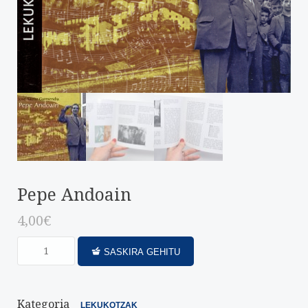
Pepe Andoain
4,00
€
SASKIRA GEHITU
Kategoria
LEKUKOTZAK