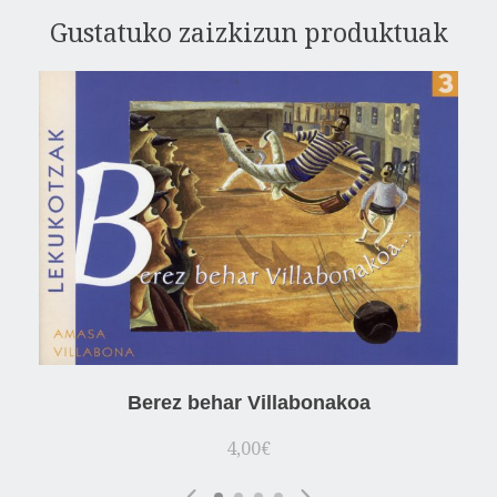
Gustatuko zaizkizun produktuak
Berez behar Villabonakoa
4,00
€