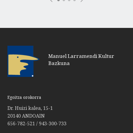
Manuel Larramendi Kultur
Bazkuna
Egoitza orokorra
Dr. Huizi kalea, 15-1
20140 ANDOAIN
656-782-521 / 943-300-733