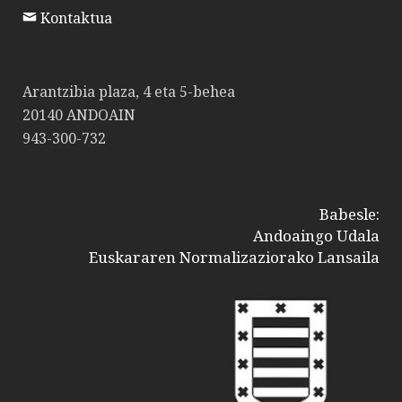
Kontaktua
Arantzibia plaza, 4 eta 5-behea
20140 ANDOAIN
943-300-732
Babesle:
Andoaingo Udala
Euskararen Normalizaziorako Lansaila