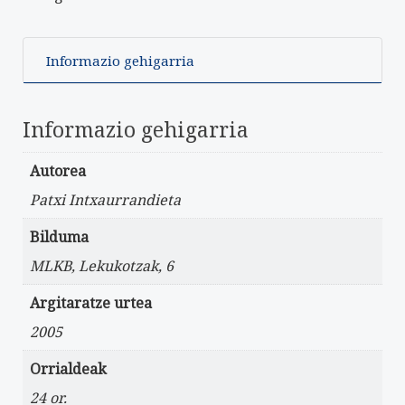
Informazio gehigarria
Informazio gehigarria
Autorea
Patxi Intxaurrandieta
Bilduma
MLKB, Lekukotzak, 6
Argitaratze urtea
2005
Orrialdeak
24 or.