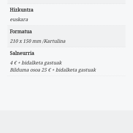
Hizkuntza
euskara
Formatua
210 x 150 mm /Kartulina
Salneurria
4 € + bidalketa gastuak
Bilduma osoa 25 € + bidalketa gastuak