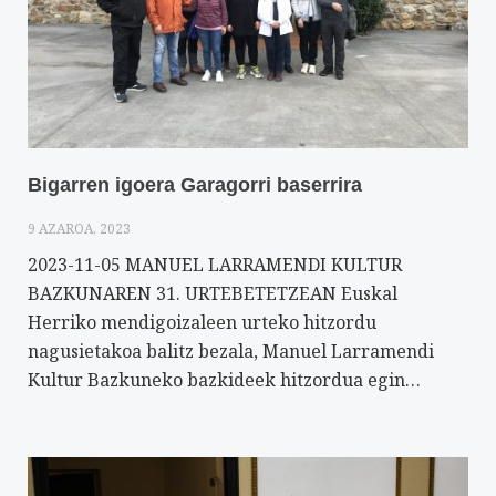
Bigarren igoera Garagorri baserrira
9 AZAROA, 2023
2023-11-05 MANUEL LARRAMENDI KULTUR
BAZKUNAREN 31. URTEBETETZEAN Euskal
Herriko mendigoizaleen urteko hitzordu
nagusietakoa balitz bezala, Manuel Larramendi
Kultur Bazkuneko bazkideek hitzordua egin…