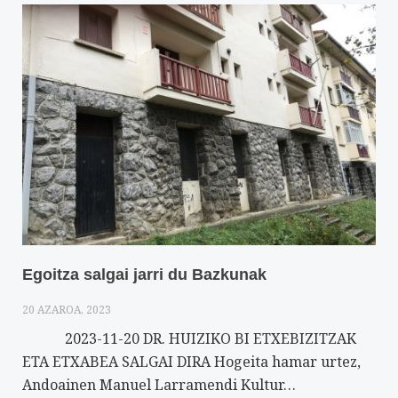
Egoitza salgai jarri du Bazkunak
20 AZAROA, 2023
2023-11-20 DR. HUIZIKO BI ETXEBIZITZAK
ETA ETXABEA SALGAI DIRA Hogeita hamar urtez,
Andoainen Manuel Larramendi Kultur…