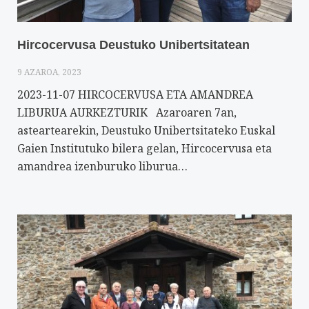
Hircocervusa Deustuko Unibertsitatean
9 AZAROA, 2023
2023-11-07 HIRCOCERVUSA ETA AMANDREA
LIBURUA AURKEZTURIK Azaroaren 7an,
asteartearekin, Deustuko Unibertsitateko Euskal
Gaien Institutuko bilera gelan, Hircocervusa eta
amandrea izenburuko liburua…