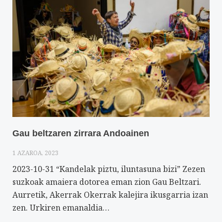
Gau beltzaren zirrara Andoainen
1 AZAROA, 2023
2023-10-31 “Kandelak piztu, iluntasuna bizi” Zezen
suzkoak amaiera dotorea eman zion Gau Beltzari.
Aurretik, Akerrak Okerrak kalejira ikusgarria izan
zen. Urkiren emanaldia…