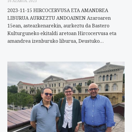
16 AZAROA, 2023
2023-11-15 HIRCOCERVUSA ETA AMANDREA
LIBURUA AURKEZTU ANDOAINEN Azaroaren
15ean, asteazkenarekin, aurkeztu da Bastero
Kulturguneko ekitaldi aretoan Hircocervusa eta
amandrea izenburuko liburua, Deustuko…