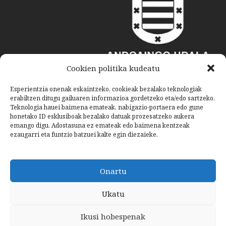
Cookien politika kudeatu
Esperientzia onenak eskaintzeko, cookieak bezalako teknologiak
erabiltzen ditugu gailuaren informazioa gordetzeko eta/edo sartzeko.
Teknologia hauei baimena emateak, nabigazio-portaera edo gune
honetako ID esklusiboak bezalako datuak prozesatzeko aukera
emango digu. Adostasuna ez emateak edo baimena kentzeak
ezaugarri eta funtzio batzuei kalte egin diezaieke.
Onartu
Ukatu
Ikusi hobespenak