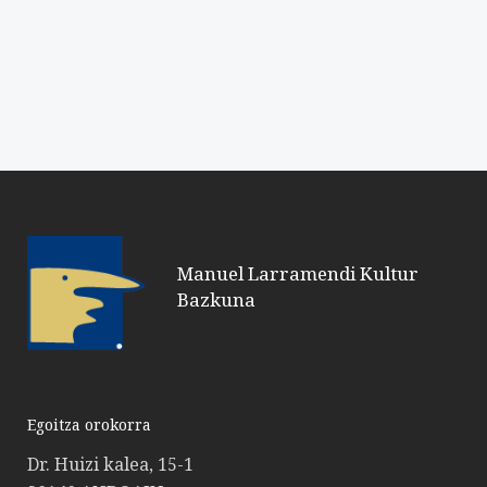
Manuel Larramendi Kultur
Bazkuna
Egoitza orokorra
Dr. Huizi kalea, 15-1