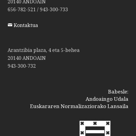
20140 ANDOAIN
656-782-521 / 943-300-733
Kontaktua
Arantzibia plaza, 4 eta 5-behea
20140 ANDOAIN
943-300-732
Babesle:
Andoaingo Udala
Euskararen Normalizaziorako Lansaila