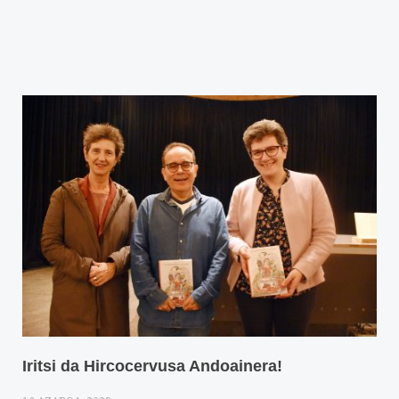
Iritsi da Hircocervusa Andoainera!