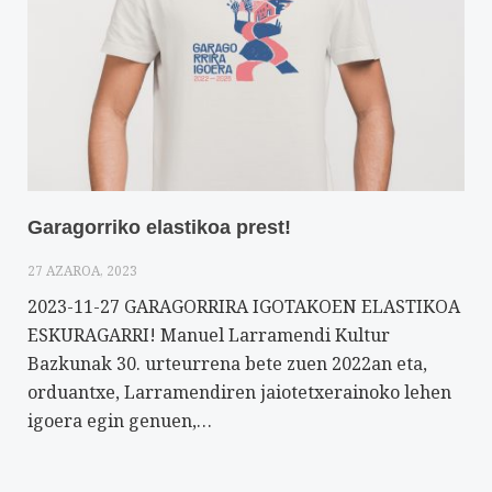
Garagorriko elastikoa prest!
27 AZAROA, 2023
2023-11-27 GARAGORRIRA IGOTAKOEN ELASTIKOA
ESKURAGARRI! Manuel Larramendi Kultur
Bazkunak 30. urteurrena bete zuen 2022an eta,
orduantxe, Larramendiren jaiotetxerainoko lehen
igoera egin genuen,…