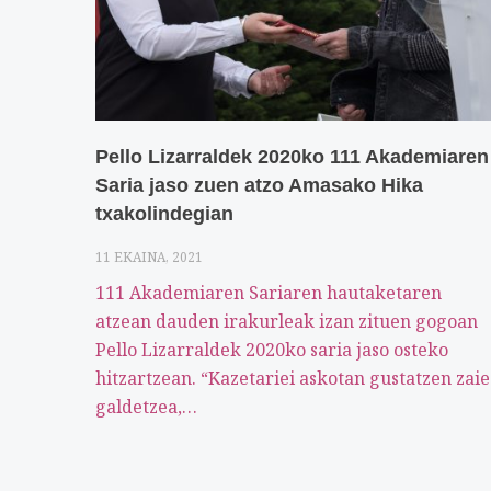
Pello Lizarraldek 2020ko 111 Akademiaren
Saria jaso zuen atzo Amasako Hika
txakolindegian
11 EKAINA, 2021
111 Akademiaren Sariaren hautaketaren
atzean dauden irakurleak izan zituen gogoan
Pello Lizarraldek 2020ko saria jaso osteko
hitzartzean. “Kazetariei askotan gustatzen zaie
galdetzea,…