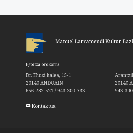
Manuel Larramendi Kultur Baz
Egoitza orokorra
Dr. Huizi kalea, 15-1
Arantzi
20140 ANDOAIN
20140 
656-782-521 / 943-300-733
943-300
Kontaktua