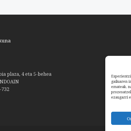
kuna
bia plaza, 4 eta 5-behea
Esperientzi
ANDOAIN
gailuaren i
emateak, na
-732
prozesatze
ezaugarri e
O