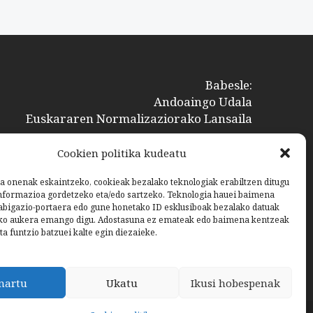
Babesle:
Andoaingo Udala
Euskararen Normalizaziorako Lansaila
Cookien politika kudeatu
a onenak eskaintzeko, cookieak bezalako teknologiak erabiltzen ditugu
nformazioa gordetzeko eta/edo sartzeko. Teknologia hauei baimena
bigazio-portaera edo gune honetako ID esklusiboak bezalako datuak
ko aukera emango digu. Adostasuna ez emateak edo baimena kentzeak
ta funtzio batzuei kalte egin diezaieke.
nartu
Ukatu
Ikusi hobespenak