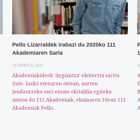
Pello Lizarraldek irabazi du 2020ko 111
P
Akademiaren Saria
1
29 APIRILA, 2021
1
Akademiakideek ‘Argiantza’ eleberria saritu
dute. Iazko etenaren ostean, aurten
jendaurreko sari-emate ekitaldia egiteko
B
asmoa du 111 Akademiak, ekainaren 10ean 111
A
Akademiak Pello…