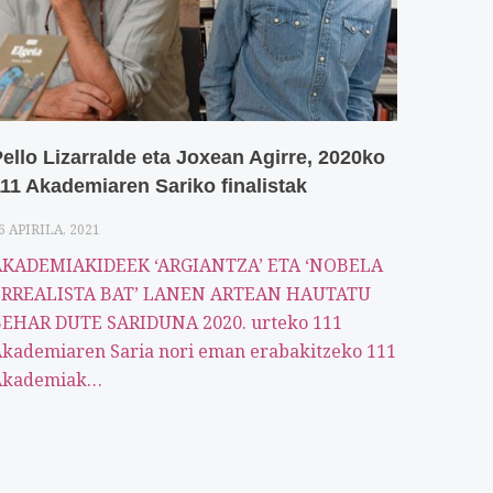
ello Lizarralde eta Joxean Agirre, 2020ko
11 Akademiaren Sariko finalistak
6 APIRILA, 2021
AKADEMIAKIDEEK ‘ARGIANTZA’ ETA ‘NOBELA
ERREALISTA BAT’ LANEN ARTEAN HAUTATU
EHAR DUTE SARIDUNA 2020. urteko 111
kademiaren Saria nori eman erabakitzeko 111
Akademiak…