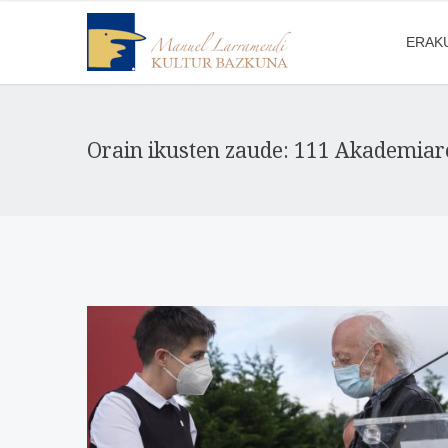
ERAK
Orain ikusten zaude: 111 Akademiar