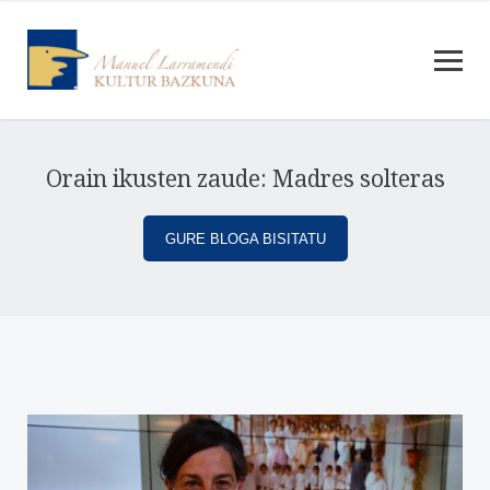
Orain ikusten zaude: Madres solteras
GURE BLOGA BISITATU