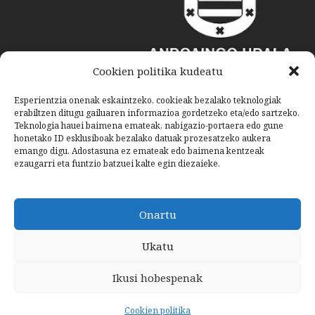
Cookien politika kudeatu
Esperientzia onenak eskaintzeko, cookieak bezalako teknologiak
erabiltzen ditugu gailuaren informazioa gordetzeko eta/edo sartzeko.
Teknologia hauei baimena emateak, nabigazio-portaera edo gune
honetako ID esklusiboak bezalako datuak prozesatzeko aukera
emango digu. Adostasuna ez emateak edo baimena kentzeak
ezaugarri eta funtzio batzuei kalte egin diezaieke.
Onartu
Ukatu
Ikusi hobespenak
Cookien politika