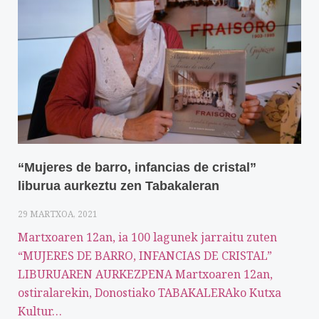
“Mujeres de barro, infancias de cristal”
liburua aurkeztu zen Tabakaleran
29 MARTXOA, 2021
Martxoaren 12an, ia 100 lagunek jarraitu zuten
“MUJERES DE BARRO, INFANCIAS DE CRISTAL”
LIBURUAREN AURKEZPENA Martxoaren 12an,
ostiralarekin, Donostiako TABAKALERAko Kutxa
Kultur…