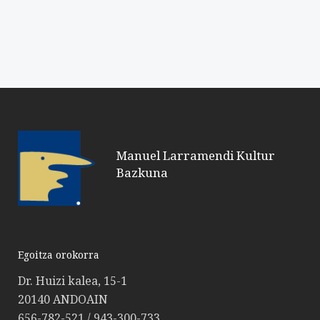
Manuel Larramendi Kultur
Bazkuna
Egoitza orokorra
Dr. Huizi kalea, 15-1
20140 ANDOAIN
656-782-521 / 943-300-733