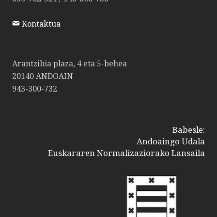
Kontaktua
Arantzibia plaza, 4 eta 5-behea
20140 ANDOAIN
943-300-732
Babesle:
Andoaingo Udala
Euskararen Normalizaziorako Lansaila