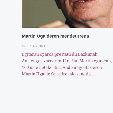
Martin Ugalderen mendeurrena
22 IRAILA, 2021
Egitarau oparoa prestatu du Bazkunak
Aurtengo azaroaren 11n, San Martin egunean,
100 urte beteko dira Andoaingo Basteron
Martin Ugalde Orradre jaio zenetik….