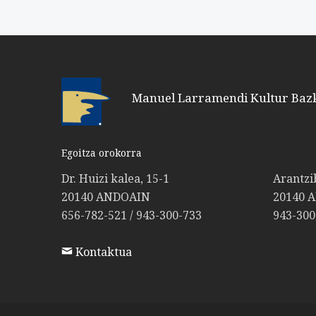
Manuel Larramendi Kultur Baz
Egoitza orokorra
Dr. Huizi kalea, 15-1
Arantzi
20140 ANDOAIN
20140 
656-782-521 / 943-300-733
943-300
Kontaktua