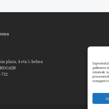
kuna
bia plaza, 4 eta 5-behea
Esperientzi
ANDOAIN
gailuaren i
emateak, na
-732
prozesatze
ezaugarri e
O