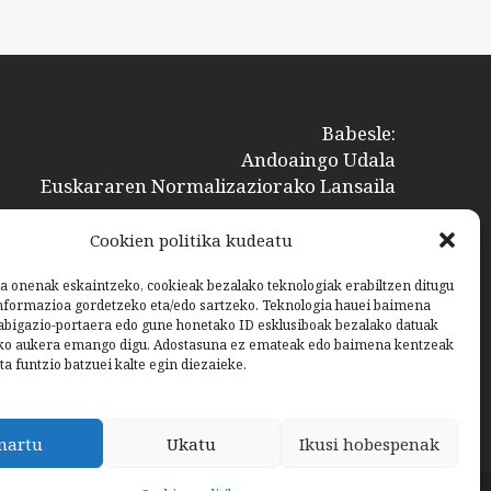
Babesle:
Andoaingo Udala
Euskararen Normalizaziorako Lansaila
Cookien politika kudeatu
a onenak eskaintzeko, cookieak bezalako teknologiak erabiltzen ditugu
nformazioa gordetzeko eta/edo sartzeko. Teknologia hauei baimena
bigazio-portaera edo gune honetako ID esklusiboak bezalako datuak
ko aukera emango digu. Adostasuna ez emateak edo baimena kentzeak
ta funtzio batzuei kalte egin diezaieke.
nartu
Ukatu
Ikusi hobespenak