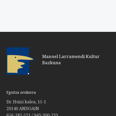
Manuel Larramendi Kultur
Bazkuna
Egoitza orokorra
Dr. Huizi kalea, 15-1
20140 ANDOAIN
656-782-521 / 943-300-733