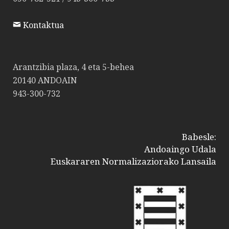
Kontaktua
Arantzibia plaza, 4 eta 5-behea
20140 ANDOAIN
943-300-732
Babesle:
Andoaingo Udala
Euskararen Normalizaziorako Lansaila