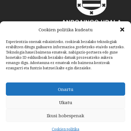
Cookien politika kudeatu
Esperientzia onenak eskaintzeko, cookieak bezalako teknologiak
erabiltzen ditugu gailuaren informazioa gordetzeko eta/edo sartzeko.
Teknologia hauei baimena emateak, nabigazio-portaera edo gune
honetako ID esklusiboak bezalako datuak prozesatzeko aukera
emango digu. Adostasuna ez emateak edo baimena kentzeak
ezaugarri eta funtzio batzuei kalte egin diezaieke.
Onartu
Ukatu
Ikusi hobespenak
Cookien politika