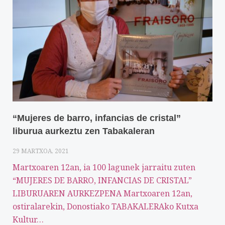
“Mujeres de barro, infancias de cristal”
liburua aurkeztu zen Tabakaleran
29 MARTXOA, 2021
Martxoaren 12an, ia 100 lagunek jarraitu zuten
“MUJERES DE BARRO, INFANCIAS DE CRISTAL”
LIBURUAREN AURKEZPENA Martxoaren 12an,
ostiralarekin, Donostiako TABAKALERAko Kutxa
Kultur…