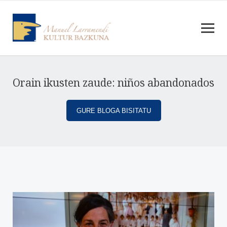
Orain ikusten zaude: niños abandonados
GURE BLOGA BISITATU