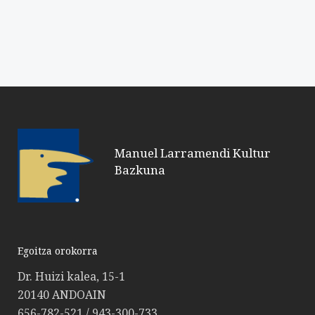
Manuel Larramendi Kultur
Bazkuna
Egoitza orokorra
Dr. Huizi kalea, 15-1
20140 ANDOAIN
656-782-521 / 943-300-733