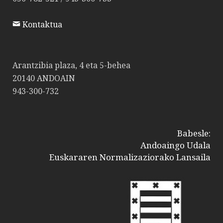
Kontaktua
Arantzibia plaza, 4 eta 5-behea
20140 ANDOAIN
943-300-732
Babesle:
Andoaingo Udala
Euskararen Normalizaziorako Lansaila