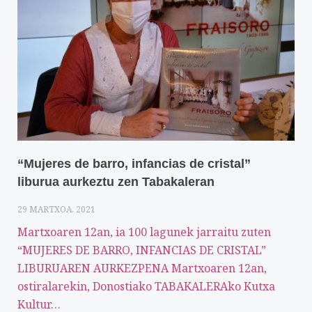
“Mujeres de barro, infancias de cristal”
liburua aurkeztu zen Tabakaleran
29 MARTXOA, 2021
Martxoaren 12an, ia 100 lagunek jarraitu zuten
“MUJERES DE BARRO, INFANCIAS DE CRISTAL”
LIBURUAREN AURKEZPENA Martxoaren 12an,
ostiralarekin, Donostiako TABAKALERAko Kutxa
Kultur…