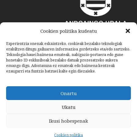
Cookien politika kudeatu
Esperientzia onenak eskaintzeko, cookieak bezalako teknologiak
erabiltzen ditugu gailuaren informazioa gordetzeko eta/edo sartzeko.
Teknologia hauei baimena emateak, nabigazio-portaera edo gune
honetako ID esklusiboak bezalako datuak prozesatzeko aukera
emango digu. Adostasuna ez emateak edo baimena kentzeak
ezaugarri eta funtzio batzuei kalte egin diezaieke.
Onartu
Ukatu
Ikusi hobespenak
Cookien politika