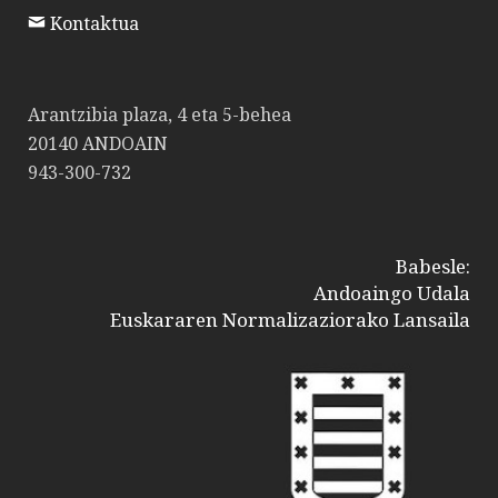
Kontaktua
Arantzibia plaza, 4 eta 5-behea
20140 ANDOAIN
943-300-732
Babesle:
Andoaingo Udala
Euskararen Normalizaziorako Lansaila