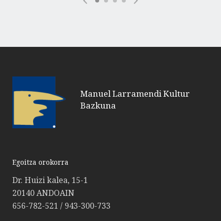
Manuel Larramendi Kultur
Bazkuna
Egoitza orokorra
Dr. Huizi kalea, 15-1
20140 ANDOAIN
656-782-521 / 943-300-733