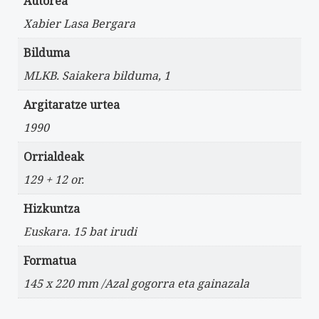
Autorea
Xabier Lasa Bergara
Bilduma
MLKB. Saiakera bilduma, 1
Argitaratze urtea
1990
Orrialdeak
129 + 12 or.
Hizkuntza
Euskara. 15 bat irudi
Formatua
145 x 220 mm /Azal gogorra eta gainazala