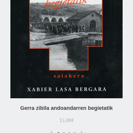
Gerra zibila andoandarren begietatik
15,00
€