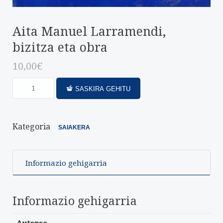
Aita Manuel Larramendi,
bizitza eta obra
10,00
€
SASKIRA GEHITU
Kategoria
SAIAKERA
Informazio gehigarria
Informazio gehigarria