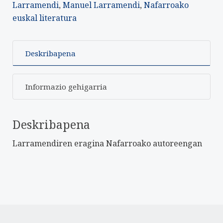
Larramendi
,
Manuel Larramendi
,
Nafarroako
euskal literatura
Deskribapena
Informazio gehigarria
Deskribapena
Larramendiren eragina Nafarroako autoreengan