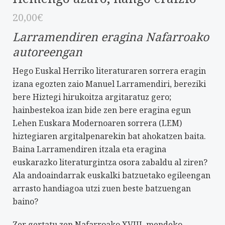
20,00
€
Larramendiren eragina Nafarroako
autoreengan
Hego Euskal Herriko literaturaren sorrera eragin
izana egozten zaio Manuel Larramendiri, bereziki
bere Hiztegi hirukoitza argitaratuz gero;
hainbestekoa izan bide zen bere eragina egun
Lehen Euskara Modernoaren sorrera (LEM)
hiztegiaren argitalpenarekin bat ahokatzen baita.
Baina Larramendiren itzala eta eragina
euskarazko literaturgintza osora zabaldu al ziren?
Ala andoaindarrak euskalki batzuetako egileengan
arrasto handiagoa utzi zuen beste batzuengan
baino?
Zer gertatu zen Nafarroako XVIII. mendeko