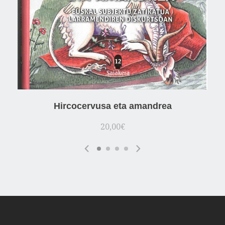
Hircocervusa eta amandrea
20,00
€