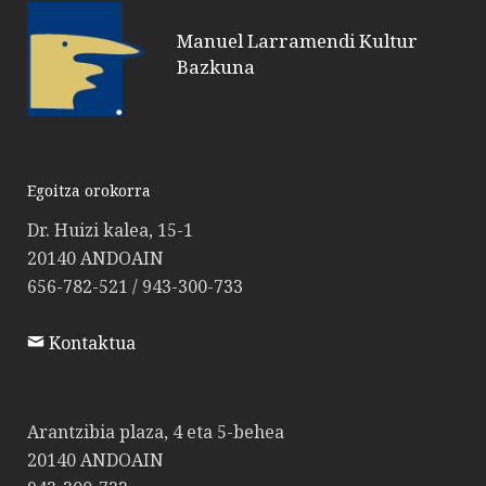
Manuel Larramendi Kultur
Bazkuna
Egoitza orokorra
Dr. Huizi kalea, 15-1
20140 ANDOAIN
656-782-521 / 943-300-733
Kontaktua
Arantzibia plaza, 4 eta 5-behea
20140 ANDOAIN