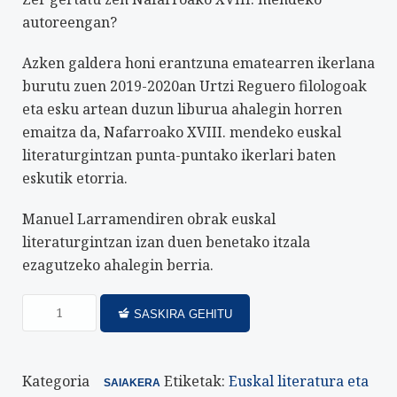
autoreengan?
Azken galdera honi erantzuna ematearren ikerlana
burutu zuen 2019-2020an Urtzi Reguero filologoak
eta esku artean duzun liburua ahalegin horren
emaitza da, Nafarroako XVIII. mendeko euskal
literaturgintzan punta-puntako ikerlari baten
eskutik etorria.
Manuel Larramendiren obrak euskal
literaturgintzan izan duen benetako itzala
ezagutzeko ahalegin berria.
SASKIRA GEHITU
Kategoria
Etiketak:
Euskal literatura eta
SAIAKERA