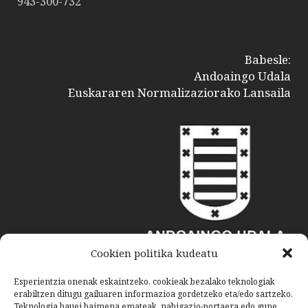
943-300-732
Babesle:
Andoaingo Udala
Euskararen Normalizaziorako Lansaila
Cookien politika kudeatu
Esperientzia onenak eskaintzeko, cookieak bezalako teknologiak
erabiltzen ditugu gailuaren informazioa gordetzeko eta/edo sartzeko.
Teknologia hauei baimena emateak, nabigazio-portaera edo gune