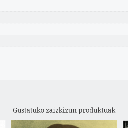
a
a
Gustatuko zaizkizun produktuak