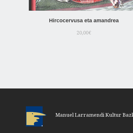
Hircocervusa eta amandrea
20,00
€
eta obra
Manuel Larramendi Kultur Baz