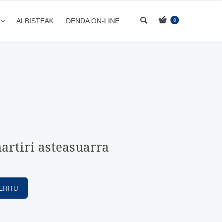
ALBISTEAK
DENDA ON-LINE
0
martiri asteasuarra
EHITU