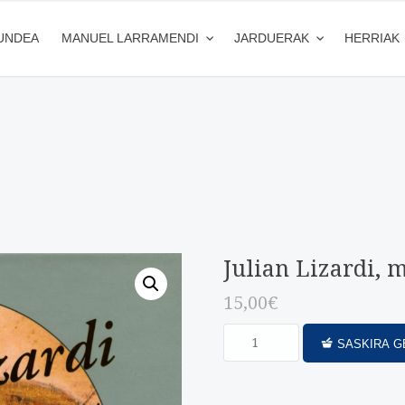
UNDEA
MANUEL LARRAMENDI
JARDUERAK
HERRIAK
Julian Lizardi, 
15,00
€
SASKIRA G