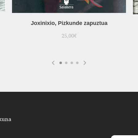
Joxinixio, Pizkunde zapuztua
25,00
€
kuna