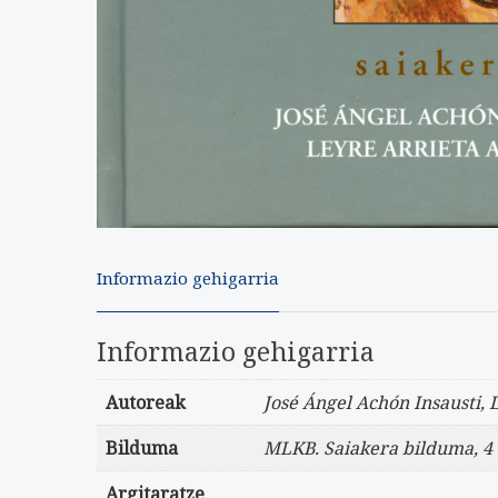
Informazio gehigarria
Informazio gehigarria
Autoreak
José Ángel Achón Insausti, 
Bilduma
MLKB. Saiakera bilduma, 4
Argitaratze