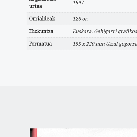
1997
urtea
Orrialdeak
126 or.
Hizkuntza
Euskara. Gehigarri grafiko
Formatua
155 x 220 mm /Azal gogorr