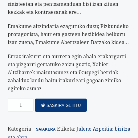
sinisteetan eta pentsamenduan bizi izan zituen
kezkak eta kontraesanak ere…
Emakume aitzindaria ezagutuko duzu; Pizkundeko
protagonista, haur eta gazteen hezibidea helburu
izan zuena, Emakume Abertzaleen Batzako kidea…
Erraz irakurri eta aurrera egin ahala erakargarri
eta pizgarri gertatuko zaizu guztiz, Xabier
Altzibarrek maisutasunez eta ikuspegi berriak
zabalduz landu baitu irakurleari gogoan zimiko
egiteko asmoz
SASKIRA GEHITU
Kategoria
Etiketa:
Julene Azpeitia: bizitza
SAIAKERA
eta obra