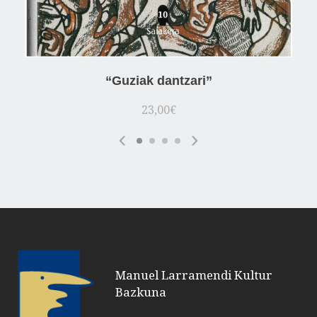
“Guziak dantzari”
23,00
€
Manuel Larramendi Kultur
Bazkuna