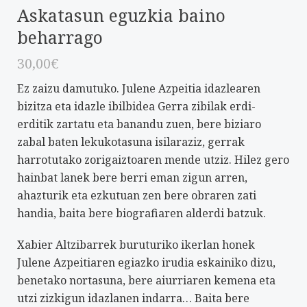
Askatasun eguzkia baino
beharrago
30,00
€
Ez zaizu damutuko. Julene Azpeitia idazlearen
bizitza eta idazle ibilbidea Gerra zibilak erdi-
erditik zartatu eta banandu zuen, bere biziaro
zabal baten lekukotasuna isilaraziz, gerrak
harrotutako zorigaiztoaren mende utziz. Hilez gero
hainbat lanek bere berri eman zigun arren,
ahazturik eta ezkutuan zen bere obraren zati
handia, baita bere biografiaren alderdi batzuk.
Xabier Altzibarrek buruturiko ikerlan honek
Julene Azpeitiaren egiazko irudia eskainiko dizu,
benetako nortasuna, bere aiurriaren kemena eta
utzi zizkigun idazlanen indarra… Baita bere