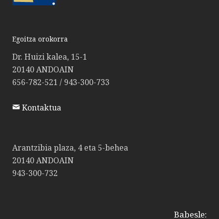
Egoitza orokorra
Dr. Huizi kalea, 15-1
20140 ANDOAIN
656-782-521 / 943-300-733
Kontaktua
Arantzibia plaza, 4 eta 5-behea
20140 ANDOAIN
943-300-732
Babesle: