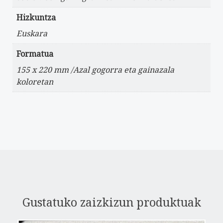
Hizkuntza
Euskara
Formatua
155 x 220 mm /Azal gogorra eta gainazala
koloretan
Gustatuko zaizkizun produktuak