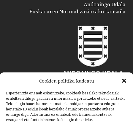
Andoaingo Udala
Euskararen Normalizaziorako Lansaila
Cookien politika kudeatu
Esperientzia onenak eskaintzeko, cookieak bezalako teknologiak
erabiltzen ditugu gailuaren informazioa gordetzeko eta/edo sartzeko.
Teknologia hauei baimena emateak, nabigazio-portaera edo gune
honetako ID esklusiboak bezalako datuak prozesatzeko aukera
emango digu. Adostasuna ez emateak edo baimena kentzeak
ezaugarri eta funtzio batzuei kalte egin diezaieke.