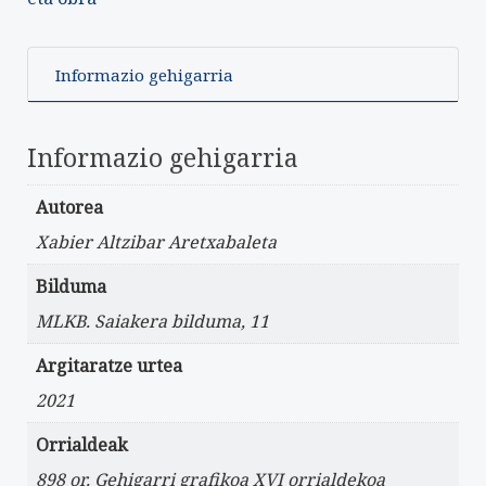
Informazio gehigarria
Informazio gehigarria
Autorea
Xabier Altzibar Aretxabaleta
Bilduma
MLKB. Saiakera bilduma, 11
Argitaratze urtea
2021
Orrialdeak
898 or. Gehigarri grafikoa XVI orrialdekoa