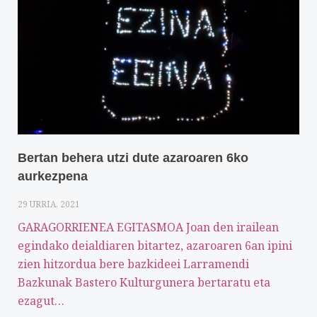
Bertan behera utzi dute azaroaren 6ko
aurkezpena
29 URRIA, 2021
GARAGORRIENEA EGITASMOA Joan den irailean
egindako deialdiaren bitartez, azaroaren 6an ipini
zien hitzordua bere bazkideei Larramendi
Bazkunak Bastero Kulturgunera bertaratu eta
ezagut…