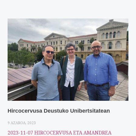
Hircocervusa Deustuko Unibertsitatean
9 AZAROA, 2023
2023-11-07 HIRCOCERVUSA ETA AMANDREA