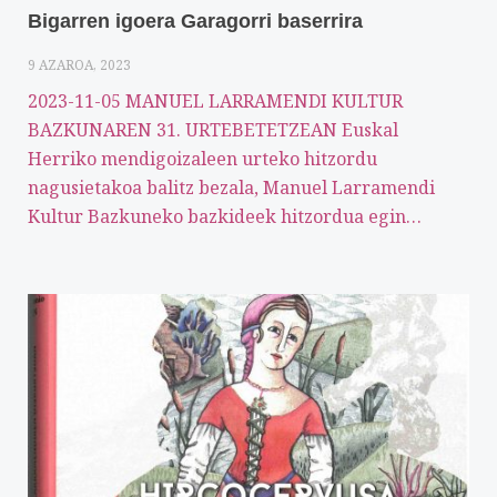
Bigarren igoera Garagorri baserrira
9 AZAROA, 2023
2023-11-05 MANUEL LARRAMENDI KULTUR
BAZKUNAREN 31. URTEBETETZEAN Euskal
Herriko mendigoizaleen urteko hitzordu
nagusietakoa balitz bezala, Manuel Larramendi
Kultur Bazkuneko bazkideek hitzordua egin…