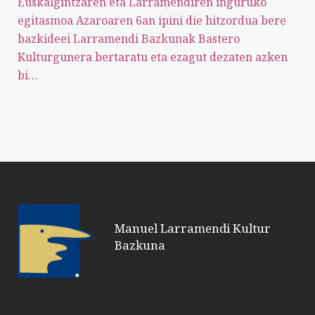
Euskalgintzaren eta Larramendiren inguruko
egitasmoa Azaroaren 6an ipini die hitzordua bere
bazkideei Larramendi Bazkunak Bastero
Kulturgunera bertaratu eta ezagut dezaten azken
bi…
Manuel Larramendi Kultur
Bazkuna