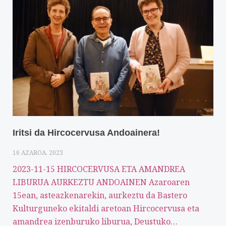
Iritsi da Hircocervusa Andoainera!
16 AZAROA, 2023
2023-11-15 HIRCOCERVUSA ETA AMANDREA
LIBURUA AURKEZTU ANDOAINEN Azaroaren
15ean, asteazkenarekin, aurkeztu da Bastero
Kulturguneko ekitaldi aretoan Hircocervusa eta
amandrea izenburuko liburua, Deustuko…