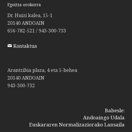
Egoitza orokorra
Dr. Huizi kalea, 15-1
20140 ANDOAIN
656-782-521 / 943-300-733
Kontaktua
Arantzibia plaza, 4 eta 5-behea
20140 ANDOAIN
943-300-732
Babesle:
Andoaingo Udala
Euskararen Normalizaziorako Lansaila