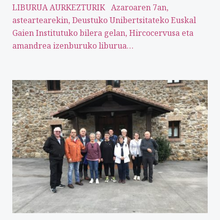
LIBURUA AURKEZTURIK Azaroaren 7an,
asteartearekin, Deustuko Unibertsitateko Euskal
Gaien Institutuko bilera gelan, Hircocervusa eta
amandrea izenburuko liburua…