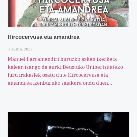
Hircocervusa eta amandrea
9 URRIA, 2023
Manuel Larramendiri buruzko azken ikerketa
kalean izango da aurki Deustuko Unibertsitateko
hiru irakaslek osatu dute Hircocervusa eta
amandrea izenburuko saiakera ondu duen…