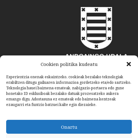
Cookien politika kudeatu
Esperientzia onenak eskaintzeko, cookieak bezalako teknologiak
erabiltzen ditugu gailuaren informazioa gordetzeko eta/edo sartzeko.
Teknologia hauei baimena emateak, nabigazio-portaera edo gune
honetako ID esklusiboak bezalako datuak prozesatzeko aukera
emango digu. Adostasuna ez emateak edo baimena kentzeak
ezaugarri eta funtzio batzuei kalte egin diezaieke.
Onartu