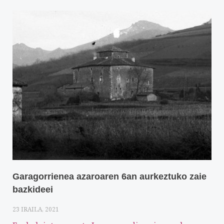
Garagorrienea azaroaren 6an aurkeztuko zaie
bazkideei
23 IRAILA, 2021