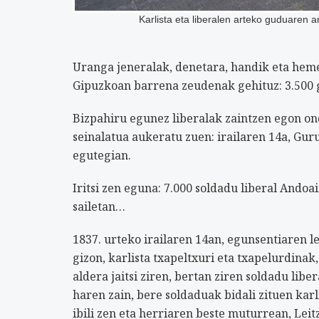
Karlista eta liberalen arteko guduaren
Uranga jeneralak, denetara, handik eta heme
Gipuzkoan barrena zeudenak gehituz: 3.500 
Bizpahiru egunez liberalak zaintzen egon on
seinalatua aukeratu zuen: irailaren 14a, Gur
egutegian.
Iritsi zen eguna: 7.000 soldadu liberal Andoa
sailetan…
1837. urteko irailaren 14an, egunsentiaren l
gizon, karlista txapeltxuri eta txapelurdina
aldera jaitsi ziren, bertan ziren soldadu libe
haren zain, bere soldaduak bidali zituen kar
ibili zen eta herriaren beste muturrean, Le