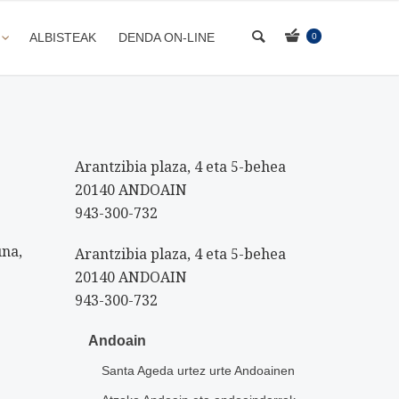
ALBISTEAK
DENDA ON-LINE
0
Arantzibia plaza, 4 eta 5-behea
20140 ANDOAIN
943-300-732
na,
Arantzibia plaza, 4 eta 5-behea
20140 ANDOAIN
943-300-732
Andoain
Santa Ageda urtez urte Andoainen