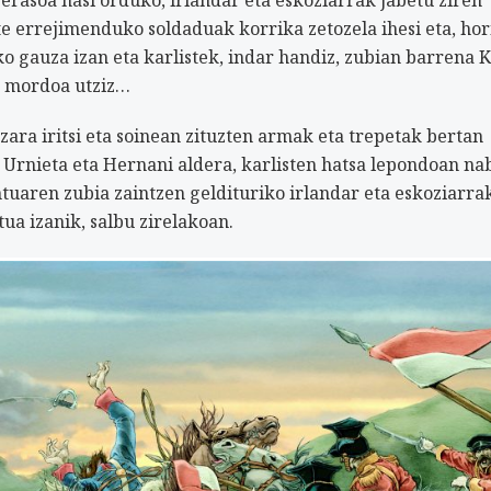
te errejimenduko soldaduak korrika zetozela ihesi eta, hor
eko gauza izan eta karlistek, indar handiz, zubian barrena 
o mordoa utziz…
zara iritsi eta soinean zituzten armak eta trepetak bertan
, Urnieta eta Hernani aldera, karlisten hatsa lepondoan na
tuaren zubia zaintzen geldituriko irlandar eta eskoziarra
ua izanik, salbu zirelakoan.