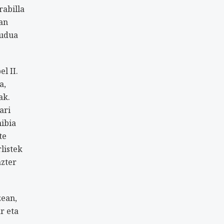
rabilla
tan
gudua
l II.
a,
ak.
ari
nibia
te
listek
azter
zean,
r eta