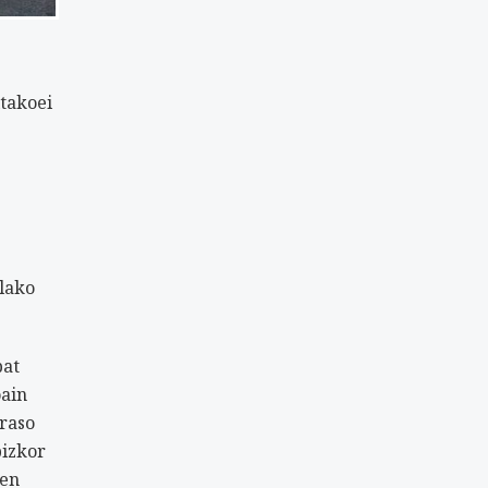
itakoei
llako
bat
oain
eraso
bizkor
ren