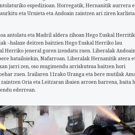
ntolaturiko espedizioan. Horregatik, Hernanitik aurrera 
urkitu eta Urnieta eta Andoain zaintzen ari ziren karlista
oa antolatu eta Madril aldera zihoan Hego Euskal Herritik
iak –halaxe deitzen baitzien Hego Euskal Herriko lau
al Herriko jeneral goren izendatu zuen. Liberalak Andoai
bere batailoiekin, Nafarroan. Liberalak Hernanitik atera e
an jarri zen, oso mugimendu arriskutsua baitzen hori
n behar zuen. Irailaren 11rako Uranga eta bere mutilak Am
aintzen Oria eta Leitzaran ibaien arroen barrena, baita 
mendu ederrean.