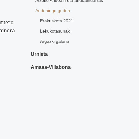
Atzoko Andoain eta andoaindarrak
Andoaingo gudua
Erakusketa 2021
urtero
oainera
Lekukotasunak
Argazki galeria
Urnieta
Amasa-Villabona