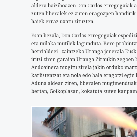
aldera baizihoazen Don Carlos erregegaiak a
zuten liberalek ez zuten eragozpen handirik a
haiek erraz uxatu zituzten.
Esan bezala, Don Carlos erregegaiak espedizi
eta milaka mutilek lagunduta. Bere probintz
herrialdeei– zaintzeko Uranga jenerala Eusk
iritsi ziren garaian Uranga Ziraukin zegoen 
Andoainera mugitu zirela jakin orduko martx
karlistentzat eta nola edo hala eragotzi egi
Aduna aldean ziren, liberalen mugimenduak z
bertan, Goikoplazan, kokatuta zuten kanpa