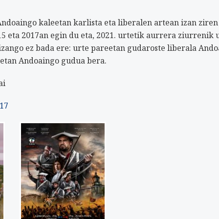
ndoaingo kaleetan karlista eta liberalen artean izan ziren
5 eta 2017an egin du eta, 2021. urtetik aurrera ziurrenik 
 izango ez bada ere: urte pareetan gudaroste liberala And
reetan Andoaingo gudua bera.
ai
17