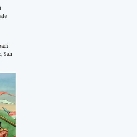
i
Kale
bari
k, San