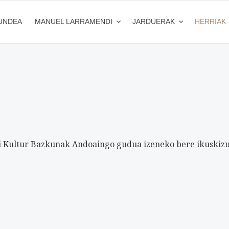
UNDEA
MANUEL LARRAMENDI
JARDUERAK
HERRIAK
 Kultur Bazkunak Andoaingo gudua izeneko bere ikuskizu