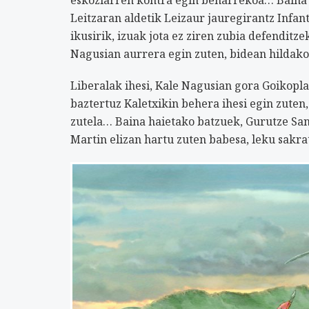
Leitzaran aldetik Leizaur jauregirantz Infan
ikusirik, izuak jota ez ziren zubia defenditz
Nagusian aurrera egin zuten, bidean hildak
Liberalak ihesi, Kale Nagusian gora Goikopla
baztertuz Kaletxikin behera ihesi egin zuten
zutela… Baina haietako batzuek, Gurutze San
Martin elizan hartu zuten babesa, leku sakrat