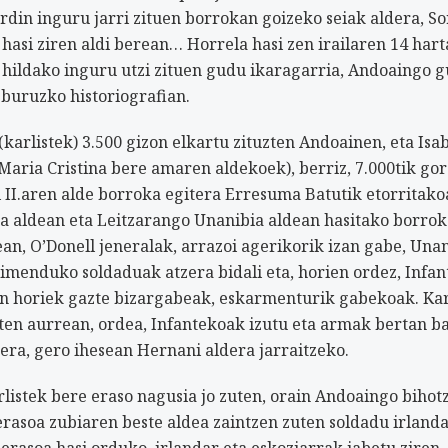
rdin inguru jarri zituen borrokan goizeko seiak aldera, So
 hasi ziren aldi berean… Horrela hasi zen irailaren 14 har
0 hildako inguru utzi zituen gudu ikaragarria, Andoaingo 
 buruzko historiografian.
arlistek) 3.500 gizon elkartu zituzten Andoainen, eta Isabe
aria Cristina bere amaren aldekoek), berriz, 7.000tik gor
 II.aren alde borroka egitera Erresuma Batutik etorritako
a aldean eta Leitzarango Unanibia aldean hasitako borrok
tean, O’Donell jeneralak, arrazoi agerikorik izan gabe, Una
menduko soldaduak atzera bidali eta, horien ordez, Infan
en horiek gazte bizargabeak, eskarmenturik gabekoak. Kar
en aurrean, ordea, Infantekoak izutu eta armak bertan b
dera, gero ihesean Hernani aldera jarraitzeko.
rlistek bere eraso nagusia jo zuten, orain Andoaingo bihot
rasoa zubiaren beste aldea zaintzen zuten soldadu irlanda
rasoa hasi orduko, irlandar eta eskoziarrak jabetu ziren