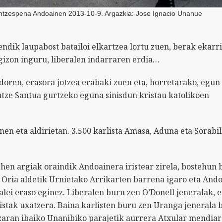
 antzespena Andoainen 2013-10-9. Argazkia: Jose Ignacio Unanue
ndik laupabost batailoi elkartzea lortu zuen, berak ekarr
gizon inguru, liberalen indarraren erdia…
doren, erasora jotzea erabaki zuen eta, horretarako, egun
utze Santua gurtzeko eguna sinisdun kristau katolikoen
inen eta aldirietan. 3.500 karlista Amasa, Aduna eta Sorabi
ehen argiak oraindik Andoainera iristear zirela, bostehun 
k, Oria aldetik Urnietako Arrikarten barrena igaro eta And
ralei eraso eginez. Liberalen buru zen O’Donell jeneralak, 
listak uxatzera. Baina karlisten buru zen Uranga jenerala 
itzaran ibaiko Unanibiko parajetik aurrera Atxular mendia