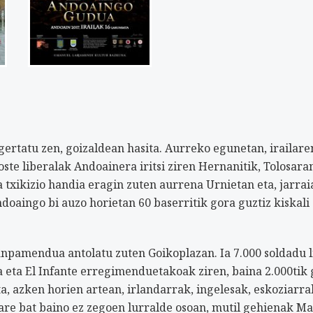
ertatu zen, goizaldean hasita. Aurreko egunetan, irailare
te liberalak Andoainera iritsi ziren Hernanitik, Tolosara
 txikizio handia eragin zuten aurrena Urnietan eta, jarrai
oaingo bi auzo horietan 60 baserritik gora guztiz kiskali
kanpamendua antolatu zuten Goikoplazan. Ia 7.000 soldadu l
na eta El Infante erregimenduetakoak ziren, baina 2.000tik
ta, azken horien artean, irlandarrak, ingelesak, eskoziarr
are bat baino ez zegoen lurralde osoan, mutil gehienak Ma