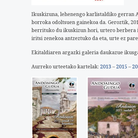
Ikuskizuna, lehenengo karlistaldiko gerran A
borroka odoltsuen gainekoa da. Geroztik, 201
berrituko du ikuskizun hori, urtero berbera
iritsi zenekoa antzeztuko da eta, urte ez pa
Ekitaldiaren argazki galeria daukazue ikusg
Aurreko urteetako kartelak:
2013
–
2015
–
20