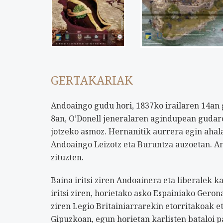
GERTAKARIAK
Andoaingo gudu hori, 1837ko irailaren 14an g
8an, O’Donell jeneralaren agindupean gudaros
jotzeko asmoz. Hernanitik aurrera egin ahala
Andoaingo Leizotz eta Buruntza auzoetan. And
zituzten.
Baina iritsi ziren Andoainera eta liberalek 
iritsi ziren, horietako asko Espainiako Gero
ziren Legio Britainiarrarekin etorritakoak e
Gipuzkoan, egun horietan karlisten bataloi p