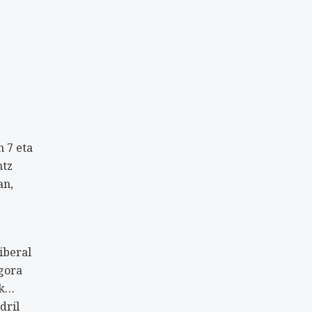
n 7 eta
ntz
an,
iberal
 gora
ak…
dril