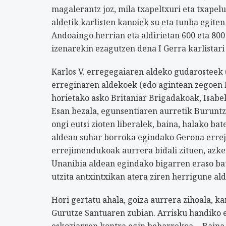
magalerantz joz, mila txapeltxuri eta txapelu
aldetik karlisten kanoiek su eta tunba egiten
Andoaingo herrian eta aldirietan 600 eta 80
izenarekin ezagutzen dena I Gerra karlistari
Karlos V. erregegaiaren aldeko gudarosteek (k
erreginaren aldekoek (edo agintean zegoen M
horietako asko Britaniar Brigadakoak, Isabel
Esan bezala, egunsentiaren aurretik Buruntz
ongi eutsi zioten liberalek, baina, halako ba
aldean suhar borroka egindako Gerona erreji
errejimendukoak aurrera bidali zituen, azk
Unanibia aldean egindako bigarren eraso bat
utzita antxintxikan atera ziren herrigune al
Hori gertatu ahala, goiza aurrera zihoala, ka
Gurutze Santuaren zubian. Arrisku handiko e
eskoziarren kontra egin beharrekoa… Baina e