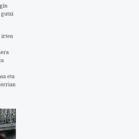
egin
 gutxi
 irten
nera
ta
asa eta
herrian