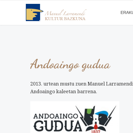
ERAK
Andoaingo gudua
2013. urtean mustu zuen Manuel Larramendi
Andoaingo kaleetan barrena.