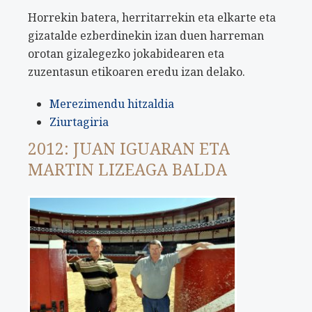
Horrekin batera, herritarrekin eta elkarte eta
gizatalde ezberdinekin izan duen harreman
orotan gizalegezko jokabidearen eta
zuzentasun etikoaren eredu izan delako.
Merezimendu hitzaldia
Ziurtagiria
2012: JUAN IGUARAN ETA
MARTIN LIZEAGA BALDA