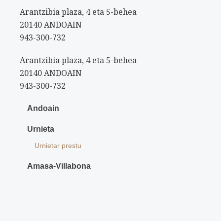
Arantzibia plaza, 4 eta 5-behea
20140 ANDOAIN
943-300-732
Arantzibia plaza, 4 eta 5-behea
20140 ANDOAIN
943-300-732
Andoain
Urnieta
Urnietar prestu
Amasa-Villabona