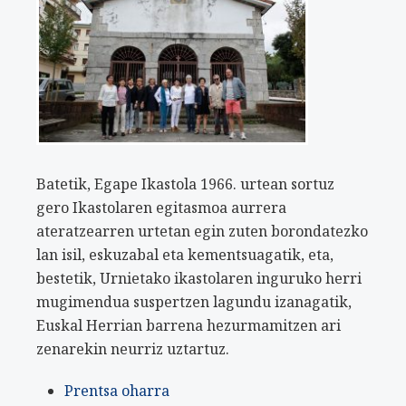
Batetik, Egape Ikastola 1966. urtean sortuz
gero Ikastolaren egitasmoa aurrera
ateratzearren urtetan egin zuten borondatezko
lan isil, eskuzabal eta kementsuagatik, eta,
bestetik, Urnietako ikastolaren inguruko herri
mugimendua suspertzen lagundu izanagatik,
Euskal Herrian barrena hezurmamitzen ari
zenarekin neurriz uztartuz.
Prentsa oharra