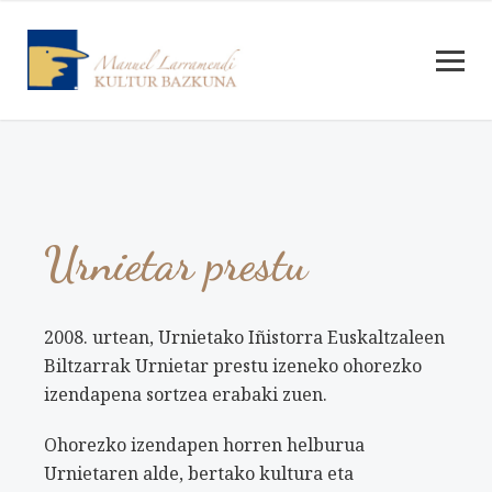
Urnietar prestu
2008. urtean, Urnietako Iñistorra Euskaltzaleen
Biltzarrak Urnietar prestu izeneko ohorezko
izendapena sortzea erabaki zuen.
Ohorezko izendapen horren helburua
Urnietaren alde, bertako kultura eta