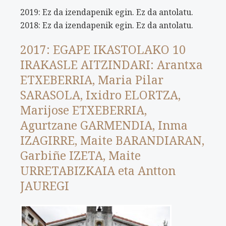
2019: Ez da izendapenik egin. Ez da antolatu.
2018: Ez da izendapenik egin. Ez da antolatu.
2017: EGAPE IKASTOLAKO 10
IRAKASLE AITZINDARI: Arantxa
ETXEBERRIA, Maria Pilar
SARASOLA, Ixidro ELORTZA,
Marijose ETXEBERRIA,
Agurtzane GARMENDIA, Inma
IZAGIRRE, Maite BARANDIARAN,
Garbiñe IZETA, Maite
URRETABIZKAIA eta Antton
JAUREGI