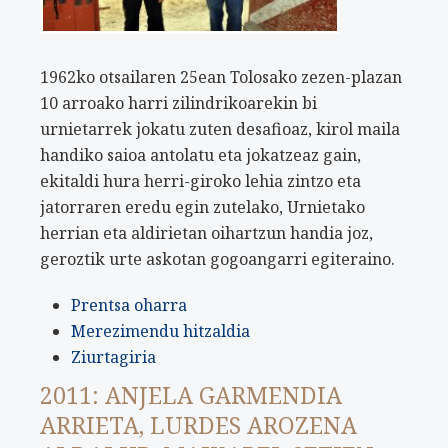
1962ko otsailaren 25ean Tolosako zezen-plazan
10 arroako harri zilindrikoarekin bi
urnietarrek jokatu zuten desafioaz, kirol maila
handiko saioa antolatu eta jokatzeaz gain,
ekitaldi hura herri-giroko lehia zintzo eta
jatorraren eredu egin zutelako, Urnietako
herrian eta aldirietan oihartzun handia joz,
geroztik urte askotan gogoangarri egiteraino.
Prentsa oharra
Merezimendu hitzaldia
Ziurtagiria
2011: ANJELA GARMENDIA
ARRIETA, LURDES AROZENA