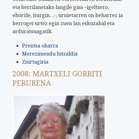
eta herrilanetako langile gisa –igeltsero,
ehorzle, iturgin…-, urnietarren on beharrez ia
berrogei urtez egin zuen lan eskuzabal eta
arduratsuagatik.
Prentsa oharra
Merezimendu hitzaldia
Ziurtagiria
2008: MARTXELI GORRITI
PERURENA