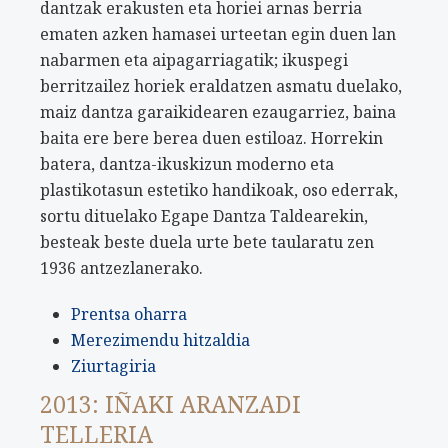
dantzak erakusten eta horiei arnas berria
ematen azken hamasei urteetan egin duen lan
nabarmen eta aipagarriagatik; ikuspegi
berritzailez horiek eraldatzen asmatu duelako,
maiz dantza garaikidearen ezaugarriez, baina
baita ere bere berea duen estiloaz. Horrekin
batera, dantza-ikuskizun moderno eta
plastikotasun estetiko handikoak, oso ederrak,
sortu dituelako Egape Dantza Taldearekin,
besteak beste duela urte bete taularatu zen
1936 antzezlanerako.
Prentsa oharra
Merezimendu hitzaldia
Ziurtagiria
2013: IÑAKI ARANZADI
TELLERIA