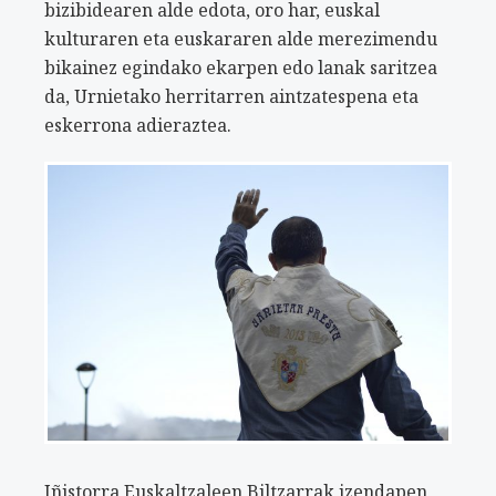
bizibidearen alde edota, oro har, euskal
kulturaren eta euskararen alde merezimendu
bikainez egindako ekarpen edo lanak saritzea
da, Urnietako herritarren aintzatespena eta
eskerrona adieraztea.
Iñistorra Euskaltzaleen Biltzarrak izendapen