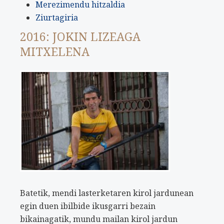
Merezimendu hitzaldia
Ziurtagiria
2016: JOKIN LIZEAGA
MITXELENA
Batetik, mendi lasterketaren kirol jardunean
egin duen ibilbide ikusgarri bezain
bikainagatik, mundu mailan kirol jardun