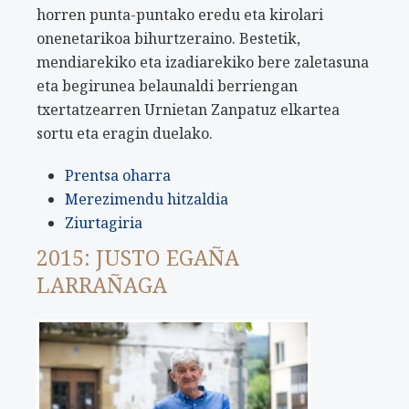
horren punta-puntako eredu eta kirolari
onenetarikoa bihurtzeraino. Bestetik,
mendiarekiko eta izadiarekiko bere zaletasuna
eta begirunea belaunaldi berriengan
txertatzearren Urnietan Zanpatuz elkartea
sortu eta eragin duelako.
Prentsa oharra
Merezimendu hitzaldia
Ziurtagiria
2015: JUSTO EGAÑA
LARRAÑAGA