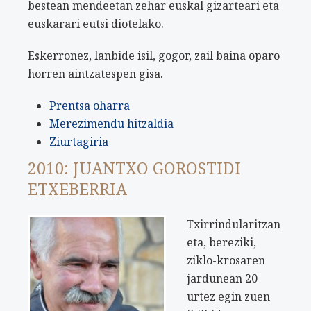
bestean mendeetan zehar euskal gizarteari eta
euskarari eutsi diotelako.
Eskerronez, lanbide isil, gogor, zail baina oparo
horren aintzatespen gisa.
Prentsa oharra
Merezimendu hitzaldia
Ziurtagiria
2010: JUANTXO GOROSTIDI
ETXEBERRIA
Txirrindularitzan
eta, bereziki,
ziklo-krosaren
jardunean 20
urtez egin zuen