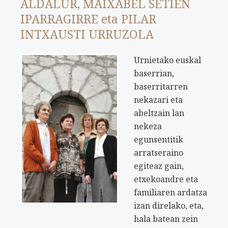
ALDALUR, MAIXABEL SETIEN
IPARRAGIRRE eta PILAR
INTXAUSTI URRUZOLA
Urnietako euskal
baserrian,
baserritarren
nekazari eta
abeltzain lan
nekeza
egunsentitik
arratseraino
egiteaz gain,
etxekoandre eta
familiaren ardatza
izan direlako, eta,
hala batean zein