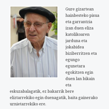
Gure gizartean
hainbesteko pisua
eta garrantzia
izan duen eliza
katolikoaren
jarduna eta
jokabidea
biziberritzen eta
egungo
egunetara
egokitzen egin
duen lan bikain
eta
eskuzabalagatik, ez bakarrik bere
eliztarrekiko egin duenagatik, baita gainerako
urnietarrekiko ere.