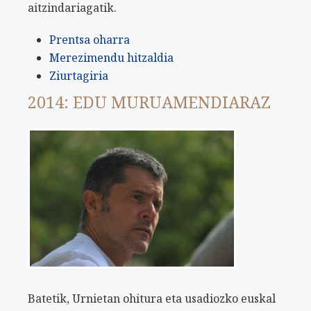
aitzindariagatik.
Prentsa oharra
Merezimendu hitzaldia
Ziurtagiria
2014: EDU MURUAMENDIARAZ
Batetik, Urnietan ohitura eta usadiozko euskal