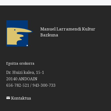
Manuel Larramendi Kultur
Bazkuna
Egoitza orokorra
Dr. Huizi kalea, 15-1
20140 ANDOAIN
656-782-521 / 943-300-733
Kontaktua