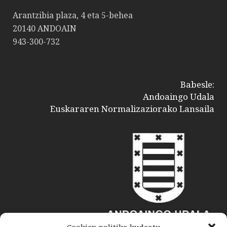
Arantzibia plaza, 4 eta 5-behea
20140 ANDOAIN
943-300-732
Babesle:
Andoaingo Udala
Euskararen Normalizaziorako Lansaila