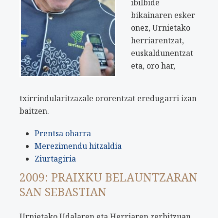
ibilbide
bikainaren esker
onez, Urnietako
herriarentzat,
euskaldunentzat
eta, oro har,
txirrindularitzazale ororentzat eredugarri izan
baitzen.
Prentsa oharra
Merezimendu hitzaldia
Ziurtagiria
2009: PRAIXKU BELAUNTZARAN
SAN SEBASTIAN
Urnietako Udalaren eta Herriaren zerbitzuan