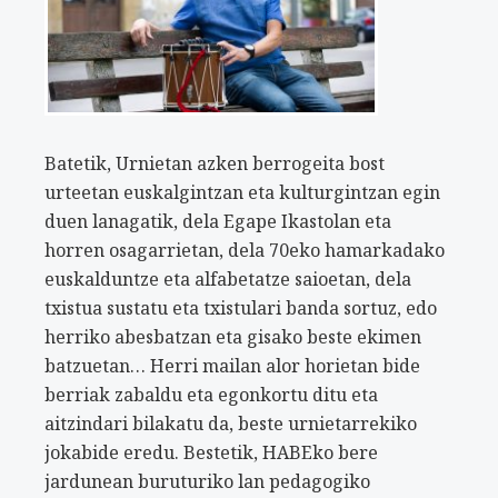
Batetik, Urnietan azken berrogeita bost
urteetan euskalgintzan eta kulturgintzan egin
duen lanagatik, dela Egape Ikastolan eta
horren osagarrietan, dela 70eko hamarkadako
euskalduntze eta alfabetatze saioetan, dela
txistua sustatu eta txistulari banda sortuz, edo
herriko abesbatzan eta gisako beste ekimen
batzuetan… Herri mailan alor horietan bide
berriak zabaldu eta egonkortu ditu eta
aitzindari bilakatu da, beste urnietarrekiko
jokabide eredu. Bestetik, HABEko bere
jardunean buruturiko lan pedagogiko