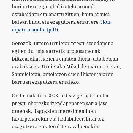
hori urtero egin ahal izateko arauak
eztabaidatu eta onartu zituen, baita araudi
batean bildu eta ezagutzera eman ere.
Ikus
aipatu araudia (pdf)
.
Geroztik, urtero Urnietar prestu izendapena
egiten du, uda aurretik proposamenak
biltzearekin hasiera ematen diona, uda betean
erabakia eta Urnietako Mikel deunaren jaietan,
Sanmieletan, antolatzen duen Iñistor jaiaren
barruan ezagutzera emateko.
Ondokoak dira 2008. urteaz gero, Urnietar
prestu ohorezko izendapenaren saria jaso
dutenak, dagozkien merezimenduen
laburpenarekin eta hedabideen bitartez
ezagutzera ematen diten azalpenekin: